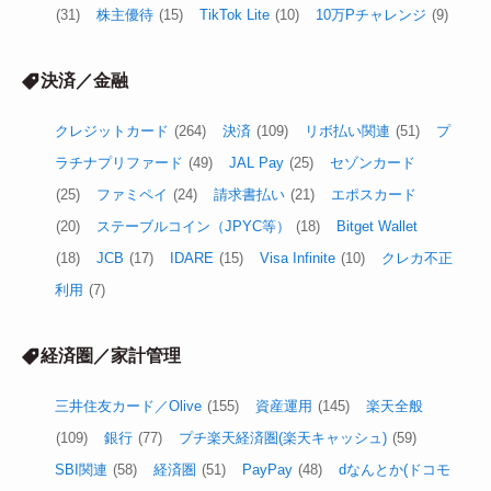
(31)
株主優待
(15)
TikTok Lite
(10)
10万Pチャレンジ
(9)
決済／金融
クレジットカード
(264)
決済
(109)
リボ払い関連
(51)
プ
ラチナプリファード
(49)
JAL Pay
(25)
セゾンカード
(25)
ファミペイ
(24)
請求書払い
(21)
エポスカード
(20)
ステーブルコイン（JPYC等）
(18)
Bitget Wallet
(18)
JCB
(17)
IDARE
(15)
Visa Infinite
(10)
クレカ不正
利用
(7)
経済圏／家計管理
三井住友カード／Olive
(155)
資産運用
(145)
楽天全般
(109)
銀行
(77)
プチ楽天経済圏(楽天キャッシュ)
(59)
SBI関連
(58)
経済圏
(51)
PayPay
(48)
dなんとか(ドコモ