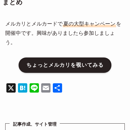
まとめ
メルカリとメルカードで
夏の大型キャンペーン
を
開催中です。興味がありましたら参加しましょ
う。
ちょっとメルカリを覗いてみる
X
H
Li
E
共
at
n
m
有
e
e
ail
n
a
記事作成、サイト管理