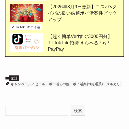
【2026年8月9日更新】コスパ×タ
イパの良い厳選ポイ活案件ピック
アップ
TikTok Liteポイ活
【超々簡単Ver!すぐ3000円分】
TikTok Lite招待 えらべるPay /
PayPay
家計
キャンペーン／セール
ポイ活その他
ポイ活案件(厳選系)
メルカリ
検索