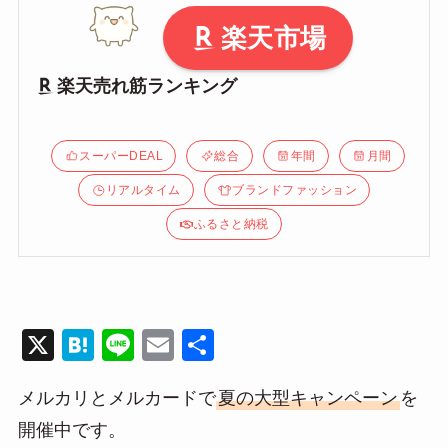
楽天市場
楽天売れ筋ランキング
スーパーDEAL
総合
年間
月間
リアルタイム
ブランドファッション
ふるさと納税
X
H
Li
E
共
at
n
m
有
メルカリとメルカードで
夏の大型キャンペーン
を
e
e
ail
開催中です。
n