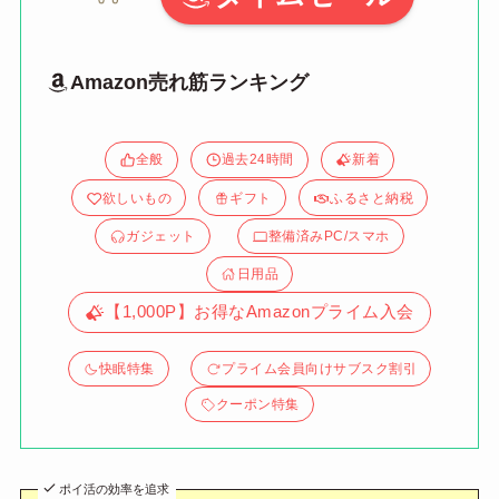
Amazon売れ筋ランキング
全般
過去24時間
新着
欲しいもの
ギフト
ふるさと納税
ガジェット
整備済みPC/スマホ
日用品
【1,000P】お得なAmazonプライム入会
快眠特集
プライム会員向けサブスク割引
クーポン特集
ポイ活の効率を追求