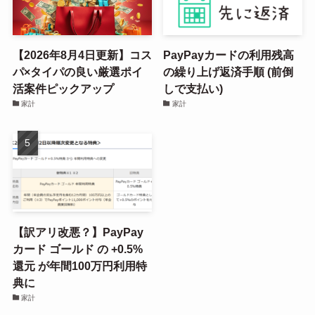
【2026年8月4日更新】コス
PayPayカードの利用残高
パ×タイパの良い厳選ポイ
の繰り上げ返済手順 (前倒
活案件ピックアップ
しで支払い)
家計
家計
【訳アリ改悪？】PayPay
カード ゴールド の +0.5%
還元 が年間100万円利用特
典に
家計