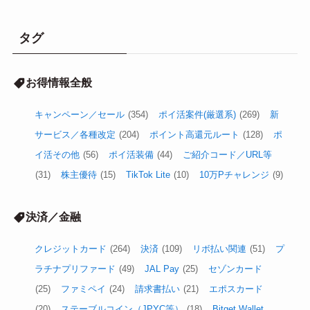
タグ
お得情報全般
キャンペーン／セール
(354)
ポイ活案件(厳選系)
(269)
新
サービス／各種改定
(204)
ポイント高還元ルート
(128)
ポ
イ活その他
(56)
ポイ活装備
(44)
ご紹介コード／URL等
(31)
株主優待
(15)
TikTok Lite
(10)
10万Pチャレンジ
(9)
決済／金融
クレジットカード
(264)
決済
(109)
リボ払い関連
(51)
プ
ラチナプリファード
(49)
JAL Pay
(25)
セゾンカード
(25)
ファミペイ
(24)
請求書払い
(21)
エポスカード
(20)
ステーブルコイン（JPYC等）
(18)
Bitget Wallet