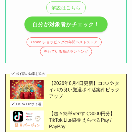
解説はこちら
自分が対象者かチェック！
Yahoo!ショッピングの年間ベストストア
売れている商品ランキング
ポイ活の効率を追求
【2026年8月4日更新】コスパ×タ
イパの良い厳選ポイ活案件ピック
アップ
TikTok Liteポイ活
【超々簡単Ver!すぐ3000円分】
TikTok Lite招待 えらべるPay /
PayPay