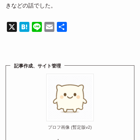
きなどの話でした。
X
H
Li
E
共
at
n
m
有
e
e
ail
n
a
記事作成、サイト管理
プロフ画像 (暫定版v2)