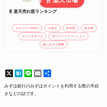
楽天市場
楽天売れ筋ランキング
スーパーDEAL
総合
年間
月間
リアルタイム
ブランドファッション
ふるさと納税
X
H
Li
E
共
at
n
m
有
みずほ銀行のみずほポイントを利用する際の手続
e
e
ail
きなどの話です。
n
a