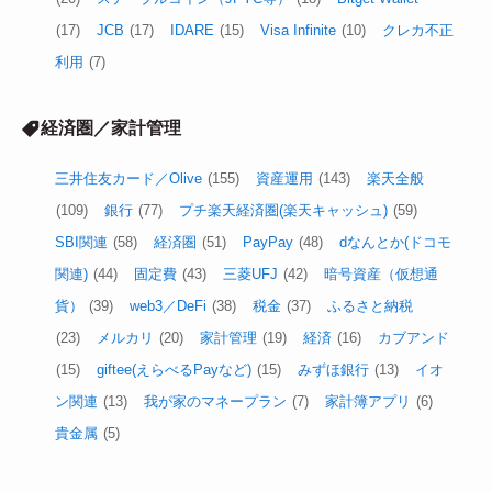
(17)
JCB
(17)
IDARE
(15)
Visa Infinite
(10)
クレカ不正
利用
(7)
経済圏／家計管理
三井住友カード／Olive
(155)
資産運用
(143)
楽天全般
(109)
銀行
(77)
プチ楽天経済圏(楽天キャッシュ)
(59)
SBI関連
(58)
経済圏
(51)
PayPay
(48)
dなんとか(ドコモ
関連)
(44)
固定費
(43)
三菱UFJ
(42)
暗号資産（仮想通
貨）
(39)
web3／DeFi
(38)
税金
(37)
ふるさと納税
(23)
メルカリ
(20)
家計管理
(19)
経済
(16)
カブアンド
(15)
giftee(えらべるPayなど)
(15)
みずほ銀行
(13)
イオ
ン関連
(13)
我が家のマネープラン
(7)
家計簿アプリ
(6)
貴金属
(5)