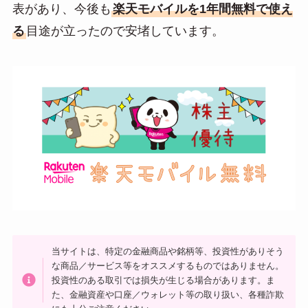
表があり、今後も
楽天モバイルを1年間無料で使え
n
る
目途が立ったので安堵しています。
a
当サイトは、特定の金融商品や銘柄等、投資性がありそう
な商品／サービス等をオススメするものではありません。
投資性のある取引では損失が生じる場合があります。ま
た、金融資産や口座／ウォレット等の取り扱い、各種詐欺