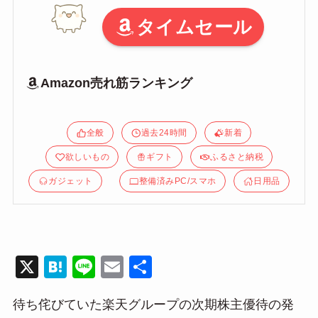
タイムセール
Amazon売れ筋ランキング
全般
過去24時間
新着
欲しいもの
ギフト
ふるさと納税
ガジェット
整備済みPC/スマホ
日用品
X
H
Li
E
共
at
n
m
有
待ち侘びていた楽天グループの次期株主優待の発
e
e
ail