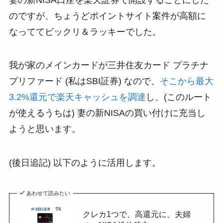
e
e
ail
のですが、ちょうどポイントサイト案件が高額に
n
なっててビックリ＆ラッキーでした。
a
我が家のメインカードが三井住友カード プラチナ
プリファード (私はSBI証券) なので、
そこから最大
3.2%還元で楽天キャッシュを調達
し、(このルート
が使えるうちは) 妻の新NISAの買い付けに充当し
ようと思います。
(後日追記) 以下のように活用します。
あわせて読みたい
クレカ1つで、高還元に、夫婦