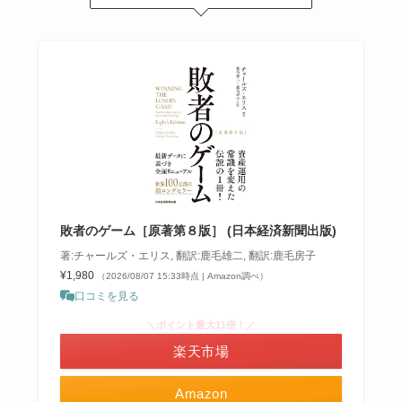
敗者のゲーム［原著第８版］ (日本経済新聞出版)
著:チャールズ・エリス, 翻訳:鹿毛雄二, 翻訳:鹿毛房子
¥1,980
（2026/08/07 15:33時点 | Amazon調べ）
口コミを見る
＼ポイント最大11倍！／
楽天市場
Amazon