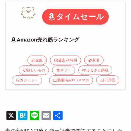
タイムセール
Amazon売れ筋ランキング
全般
過去24時間
新着
欲しいもの
ギフト
ふるさと納税
ガジェット
整備済みPC/スマホ
日用品
X
H
Li
E
共
at
n
m
有
妻の新NISA口座を楽天証券で開設することにした