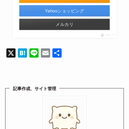
Yahooショッピング
メルカリ
ポチップ
X
H
Li
E
共
at
n
m
有
e
e
ail
n
a
記事作成、サイト管理