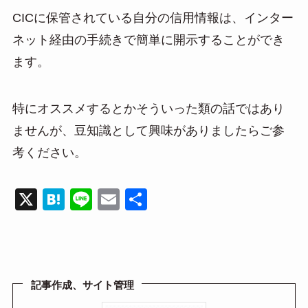
CICに保管されている自分の信用情報は、インター
ネット経由の手続きで簡単に開示することができ
ます。
特にオススメするとかそういった類の話ではあり
ませんが、豆知識として興味がありましたらご参
考ください。
X
H
Li
E
共
at
n
m
有
e
e
ail
n
a
記事作成、サイト管理