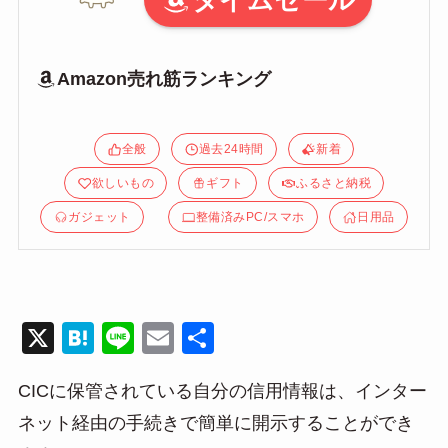
タイムセール
Amazon売れ筋ランキング
全般
過去24時間
新着
欲しいもの
ギフト
ふるさと納税
ガジェット
整備済みPC/スマホ
日用品
X
H
Li
E
共
at
n
m
有
CICに保管されている自分の信用情報は、インター
e
e
ail
ネット経由の手続きで簡単に開示することができ
n