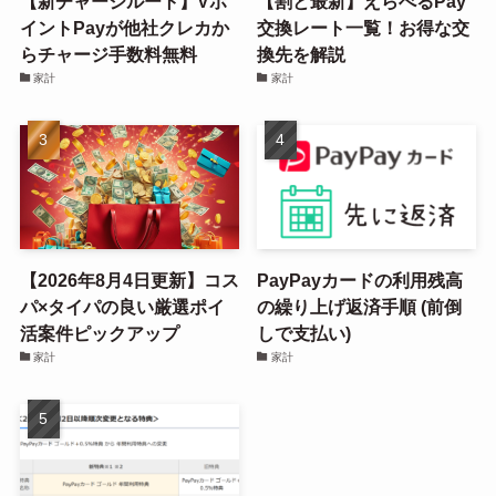
【新チャージルート】Vポ
【割と最新】えらべるPay
イントPayが他社クレカか
交換レート一覧！お得な交
らチャージ手数料無料
換先を解説
家計
家計
【2026年8月4日更新】コス
PayPayカードの利用残高
パ×タイパの良い厳選ポイ
の繰り上げ返済手順 (前倒
活案件ピックアップ
しで支払い)
家計
家計