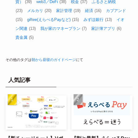
貨）
(39)
web3／DeFi
(38)
税金
(37)
ふるさと納税
(23)
メルカリ
(20)
家計管理
(19)
経済
(16)
カブアンド
(15)
giftee(えらべるPayなど)
(15)
みずほ銀行
(13)
イオ
ン関連
(13)
我が家のマネープラン
(7)
家計簿アプリ
(6)
貴金属
(5)
その他のタグは
朝から昼寝のガイドページ
にて
人気記事