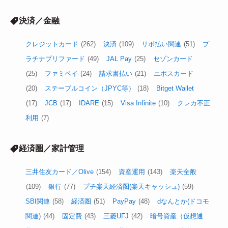
決済／金融
クレジットカード
(262)
決済
(109)
リボ払い関連
(51)
プ
ラチナプリファード
(49)
JAL Pay
(25)
セゾンカード
(25)
ファミペイ
(24)
請求書払い
(21)
エポスカード
(20)
ステーブルコイン（JPYC等）
(18)
Bitget Wallet
(17)
JCB
(17)
IDARE
(15)
Visa Infinite
(10)
クレカ不正
利用
(7)
経済圏／家計管理
三井住友カード／Olive
(154)
資産運用
(143)
楽天全般
(109)
銀行
(77)
プチ楽天経済圏(楽天キャッシュ)
(59)
SBI関連
(58)
経済圏
(51)
PayPay
(48)
dなんとか(ドコモ
関連)
(44)
固定費
(43)
三菱UFJ
(42)
暗号資産（仮想通