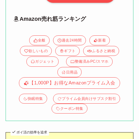
Amazon売れ筋ランキング
全般
過去24時間
新着
欲しいもの
ギフト
ふるさと納税
ガジェット
整備済みPC/スマホ
日用品
【1,000P】お得なAmazonプライム入会
快眠特集
プライム会員向けサブスク割引
クーポン特集
ポイ活の効率を追求