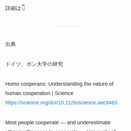
詳細は👇
出典
ドイツ、ボン大学の研究
Homo cooperans: Understanding the nature of
human cooperation | Science
https://science.org/doi/10.1126/science.aec9483
Most people cooperate — and underestimate