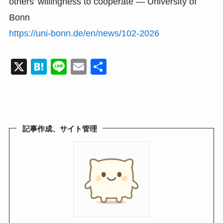
others’ willingness to cooperate — University of
Bonn
https://uni-bonn.de/en/news/102-2026
X
H
Li
E
共
at
n
m
有
e
e
ail
n
a
記事作成、サイト管理