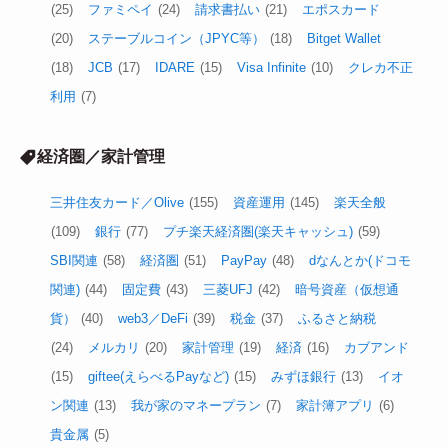
(25)
ファミペイ
(24)
請求書払い
(21)
エポスカード
(20)
ステーブルコイン（JPYC等）
(18)
Bitget Wallet
(18)
JCB
(17)
IDARE
(15)
Visa Infinite
(10)
クレカ不正
利用
(7)
経済圏／家計管理
三井住友カード／Olive
(155)
資産運用
(145)
楽天全般
(109)
銀行
(77)
プチ楽天経済圏(楽天キャッシュ)
(59)
SBI関連
(58)
経済圏
(51)
PayPay
(48)
dなんとか(ドコモ
関連)
(44)
固定費
(43)
三菱UFJ
(42)
暗号資産（仮想通
貨）
(40)
web3／DeFi
(39)
税金
(37)
ふるさと納税
(24)
メルカリ
(20)
家計管理
(19)
経済
(16)
カブアンド
(15)
giftee(えらべるPayなど)
(15)
みずほ銀行
(13)
イオ
ン関連
(13)
我が家のマネープラン
(7)
家計簿アプリ
(6)
貴金属
(5)