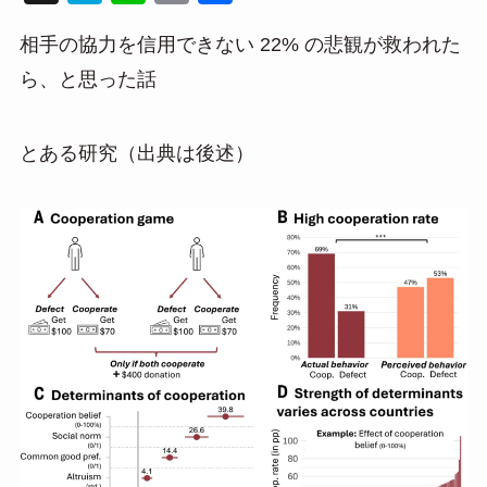
at
n
m
有
相手の協力を信用できない 22% の悲観が救われた
e
e
ail
ら、と思った話
n
a
とある研究（出典は後述）