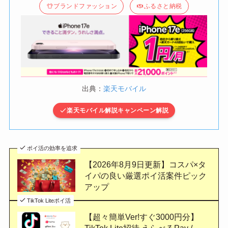
ブランドファッション
ふるさと納税
出典：
楽天モバイル
楽天モバイル解説キャンペーン解説
ポイ活の効率を追求
【2026年8月9日更新】コスパ×タ
イパの良い厳選ポイ活案件ピック
アップ
TikTok Liteポイ活
【超々簡単Ver!すぐ3000円分】
TikTok Lite招待 えらべるPay /