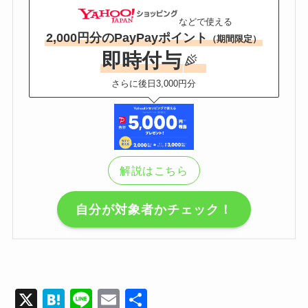
などで使える
2,000円分のPayPayポイント
（期間限定）
即時付与
さらに後日3,000円分
解説はこちら
自分が対象者かチェック！
X
H
Li
E
共