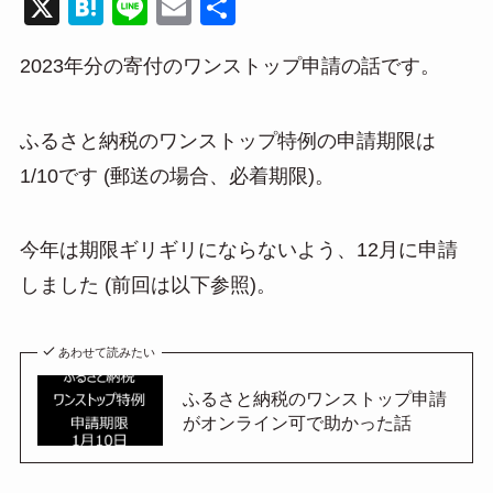
X
H
Li
E
共
at
n
m
有
2023年分の寄付のワンストップ申請の話です。
e
e
ail
n
a
ふるさと納税のワンストップ特例の申請期限は
1/10です (郵送の場合、必着期限)。
今年は期限ギリギリにならないよう、12月に申請
しました (前回は以下参照)。
あわせて読みたい
ふるさと納税のワンストップ申請
がオンライン可で助かった話