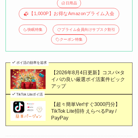
日用品
【1,000P】お得なAmazonプライム入会
快眠特集
プライム会員向けサブスク割引
クーポン特集
ポイ活の効率を追求
【2026年8月4日更新】コスパ×タ
イパの良い厳選ポイ活案件ピック
アップ
TikTok Liteポイ活
【超々簡単Ver!すぐ3000円分】
TikTok Lite招待 えらべるPay /
PayPay