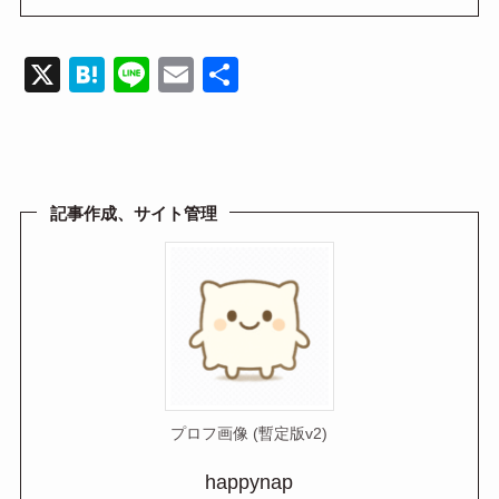
X
H
Li
E
共
at
n
m
有
e
e
ail
n
a
記事作成、サイト管理
プロフ画像 (暫定版v2)
happynap