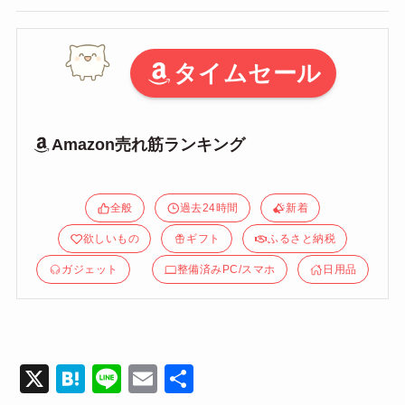
タイムセール
Amazon売れ筋ランキング
全般
過去24時間
新着
欲しいもの
ギフト
ふるさと納税
ガジェット
整備済みPC/スマホ
日用品
X
H
Li
E
共