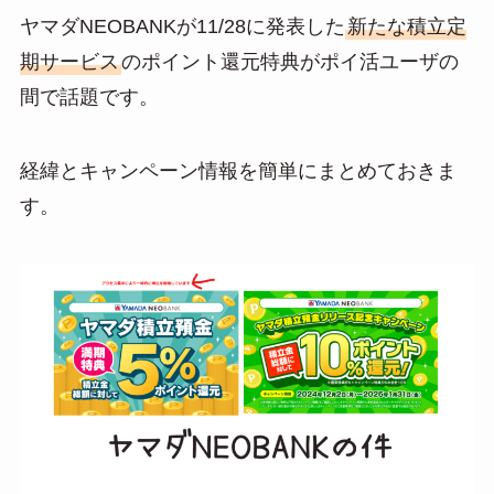
at
n
m
有
ヤマダNEOBANKが11/28に発表した
新たな積立定
e
e
ail
期サービス
のポイント還元特典がポイ活ユーザの
n
間で話題です。
a
経緯とキャンペーン情報を簡単にまとめておきま
す。