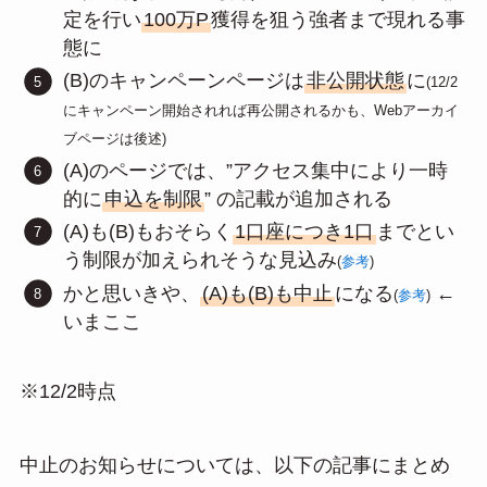
定を行い
100万P
獲得を狙う強者まで現れる事
態に
(B)のキャンペーンページは
非公開状態
に
(12/2
にキャンペーン開始されれば再公開されるかも、Webアーカイ
ブページは後述)
(A)のページでは、”アクセス集中により一時
的に
申込を制限
” の記載が追加される
(A)も(B)もおそらく
1口座につき1口
までとい
う制限が加えられそうな見込み
(
参考
)
かと思いきや、
(A)も(B)も中止
になる
←
(
参考
)
いまここ
※12/2時点
中止のお知らせについては、以下の記事にまとめ