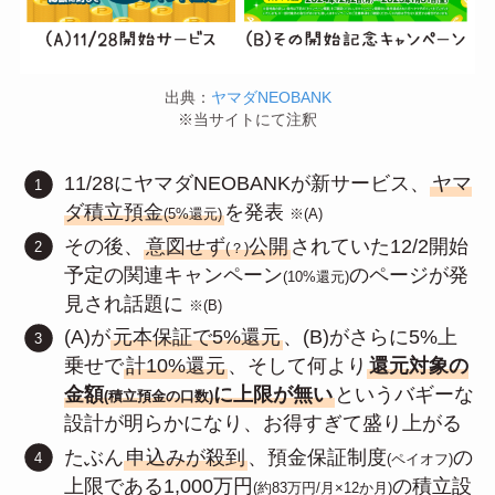
出典：
ヤマダNEOBANK
※当サイトにて注釈
11/28にヤマダNEOBANKが新サービス、
ヤマ
ダ積立預金
を発表
(5%還元)
※(A)
その後、
意図せず
公開
されていた12/2開始
(？)
予定の関連キャンペーン
のページが発
(10%還元)
見され話題に
※(B)
(A)が
元本保証で5%還元
、(B)がさらに5%上
乗せで
計10%還元
、そして何より
還元対象の
金額
に上限が無い
というバギーな
(積立預金の口数)
設計が明らかになり、お得すぎて盛り上がる
たぶん
申込みが殺到
、預金保証制度
の
(ペイオフ)
上限である1,000万円
の積立設
(約83万円/月×12か月)