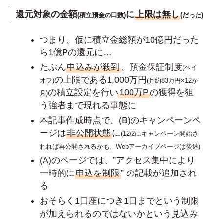
還元対象の金額
に
上限は無し
(積立預金の口数)
(だった)
つまり、仮に積立金総額が10億円だった
ら1億Pの還元に…
たぶん
申込みが殺到
、預金保証制度
(ペイ
の上限である1,000万円
オフ)
(月約83万円×12か
の積立設定を行い
100万P
の獲得を狙
月)
う強者まで現れる事態に
本記事作成時点で、(B)のキャンペーンペ
ージは
非公開状態
に
(12/2にキャンペーン開始さ
れれば再公開されるかも、Webアーカイブページは後述)
(A)のページでは、”アクセス集中により
一時的に
申込を制限
” の記載が追加され
る
おそらく1口座につき1口までという制限
が加えられるのではないかという見込み