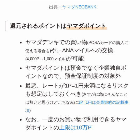
出典：
ヤマダNEOBANK
還元されるポイントは
ヤマダポイント
ヤマダデンキでの買い物
(POSAカードの購入に
や、ANAマイルへの交換
使える場合も)
が可能
(4,000P→1,000マイル)
ヤマダポイントは預金でなく企業独自ポ
イントなので、預金保証制度の対象外
最悪、レートが1P=1円未満になるリスク
も想定はしておくべき
(さすがに急にそんなこと
は無いと思うけど…ちなみに
1P=1円は会員規約の記載事
項
)
なお、一度のお買い物で利用できるヤマ
ダポイントの
上限は10万P