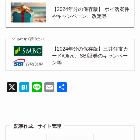
【2024年分の保存版】 ポイ活案件
やキャンペーン、改定等
あわせて読みたい
【2024年分の保存版】三井住友カ
ード/Olive、SBI証券のキャンペー
ン等
X
H
Li
E
共
at
n
m
有
e
e
ail
n
a
記事作成、サイト管理