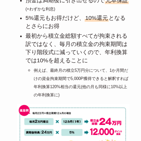
預金は満期後に引き出せるので
元本保証
(+わずかな利息)
5%還元もお得だけど、
10%還元
となる
とさらにお得
最初から積立金総額すべてが拘束される
訳ではなく、毎月の積立金の拘束期間は
下り階段式に減っていくので、年利換算
では10%を超えることに
例えば、最終月の積立5万円分について、1か月間だ
けの資金拘束期間で5,000P獲得できると解釈すれば
年利換算120%相当の還元(他の月も同様に10%以上
の年利換算に)