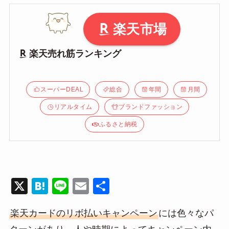
楽天市場
楽天売れ筋ランキング
スーパーDEAL
総合
年間
月間
リアルタイム
ブランドファッション
ふるさと納税
X
H
Li
E
共
at
n
m
有
楽天カードのリボ払いキャンペーン
には色々なパ
e
e
ail