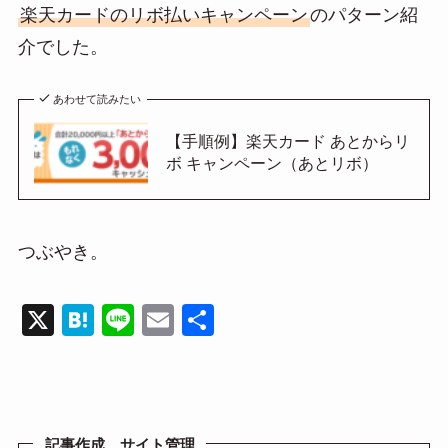
楽天カードのリボ払いキャンペーン
のパターン紹
介でした。
あわせて読みたい
【手順例】楽天カード あとからリ
ボ キャンペーン（あとリボ）
つぶやき。
X
H
Li
E
共
at
n
m
有
e
e
ail
n
a
記事作成、サイト管理