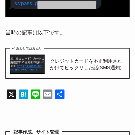
当時の記事は以下です。
あわせて読みたい
クレジットカードを不正利用され
かけてビックリした話(SMS通知)
X
H
Li
E
共
at
n
m
有
e
e
ail
n
a
記事作成、サイト管理