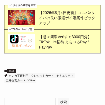
ポイ活の効率を追求
【2026年8月4日更新】コスパ×タ
イパの良い厳選ポイ活案件ピック
アップ
TikTok Liteポイ活
【超々簡単Ver!すぐ3000円分】
TikTok Lite招待 えらべるPay /
PayPay
家計
クレカ不正利用
クレジットカード
セキュリティ
三井住友カード／Olive
検索