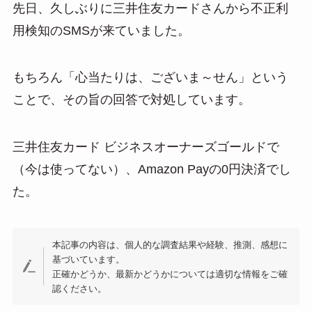
先日、久しぶりに三井住友カードさんから不正利
e
e
ail
用検知のSMSが来ていました。
n
a
もちろん「心当たりは、ございま～せん」という
ことで、その旨の回答で対処しています。
三井住友カード ビジネスオーナーズゴールドで
（今は使ってない）、Amazon Payの0円決済でし
た。
本記事の内容は、個人的な調査結果や経験、推測、感想に
基づいています。
正確かどうか、最新かどうかについては適切な情報をご確
認ください。