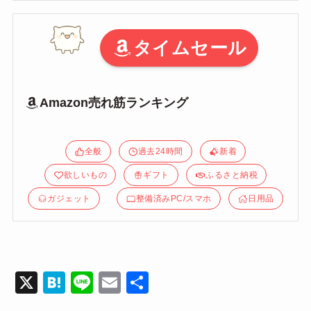
タイムセール
Amazon売れ筋ランキング
全般
過去24時間
新着
欲しいもの
ギフト
ふるさと納税
ガジェット
整備済みPC/スマホ
日用品
X
H
Li
E
共
at
n
m
有