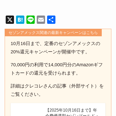
X
H
Li
E
共
at
n
m
有
セゾンアメックス関連の最新キャンペーンはこちら
e
e
ail
n
10月16日まで、定番のセゾンアメックスの
a
20%還元キャンペーンが開催中です。
70,000円の利用で14,000円分のAmazonギフ
トカードの還元を受けられます。
詳細はクレコレさんの記事（外部サイト）を
ご覧ください。
【2025年10月16日まで】年
会費優遇型セゾンゴールド・