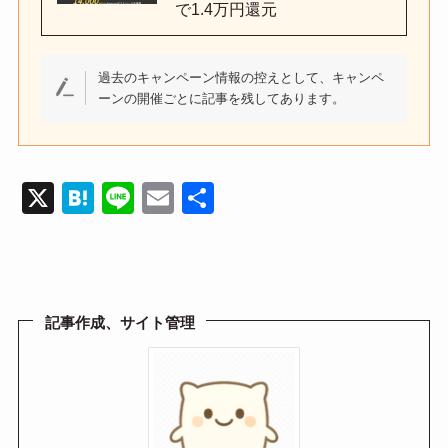
で1.4万円還元
過去のキャンペーン情報の控えとして、キャンペ
ーンの開催ごとに記事を残してあります。
X
H
Li
E
共
at
n
m
有
e
e
ail
n
a
記事作成、サイト管理