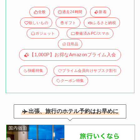
全般
過去24時間
新着
欲しいもの
ギフト
ふるさと納税
ガジェット
整備済みPC/スマホ
日用品
【1,000P】お得なAmazonプライム入会
快眠特集
プライム会員向けサブスク割引
クーポン特集
出張、旅行のホテル予約はお早めに