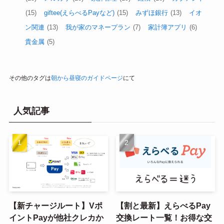
(15)
giftee(えらべるPayなど)
(15)
みずほ銀行
(13)
イオ
ン関連
(13)
我が家のマネープラン
(7)
家計簿アプリ
(6)
貴金属
(5)
その他のタグは
朝から昼寝のガイドページ
にて
人気記事
【新チャージルート】Vポ
【割と最新】えらべるPay
イントPayが他社クレカか
交換レート一覧！お得な交