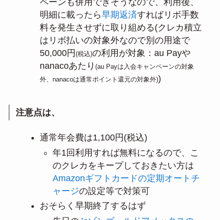
ペーンも併用できそうなので、利用後、
明細に載ったら
早期返済
すればリボ手数
料を発生させずに取り組める(クレカ積立
はリボ払いの対象外なので別の用途で
50,000円
の利用が対象：au Payや
(税込)
nanacoあたり
(au Payは入会キャンペーンの対象
)
外、nanacoは通常ポイント還元の対象外)
注意点は、
通常年会費は1,100円(税込)
年1回利用すれば無料になるので、こ
のクレカをキープしておきたい方は
Amazonギフトカードの定期オートチ
ャージ
の設定等で対策可
おそらく早期終了するはず