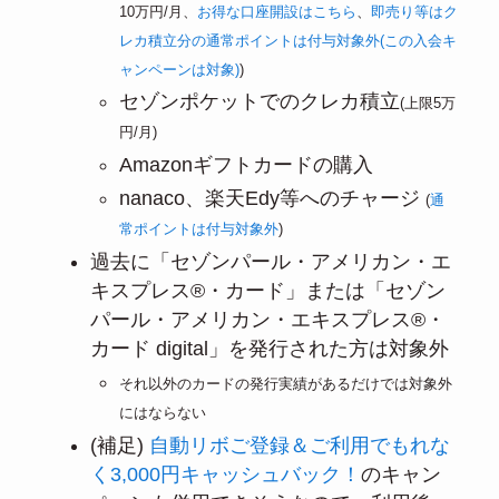
10万円/月、
お得な口座開設はこちら
、
即売り等はク
レカ積立分の通常ポイントは付与対象外(この入会キ
ャンペーンは対象)
)
セゾンポケットでのクレカ積立
(上限5万
円/月)
Amazonギフトカードの購入
nanaco、楽天Edy等へのチャージ
(
通
常ポイントは付与対象外
)
過去に「セゾンパール・アメリカン・エ
キスプレス®・カード」または「セゾン
パール・アメリカン・エキスプレス®・
カード digital」を発行された方は対象外
それ以外のカードの発行実績があるだけでは対象外
にはならない
(補足)
自動リボご登録＆ご利用でもれな
く3,000円キャッシュバック！
のキャン