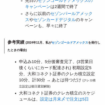
先日の
セゾンゴールドアメックスの
キャンペーン
は2週間で終了
さらに以前の
セゾンパールアメック
ス
や
セゾンカードデジタル
のキャン
ペーンも、早々に終了
参考実績
(2024年11月、私が
セゾンゴールドアメックス
を発行し
たときの場合)
申込み10分、5分後審査完了、(3営業日
後くらいにカード配達され) 初期設定5
分、大和コネクト証券のクレカ積立設定
10分、計30分 → あとは待つだけ
(クレカ積
立設定は後日適宜解除)
大和コネクト証券のクレカ積立のスケジ
ュールは、
設定は月末〆で注文は5日