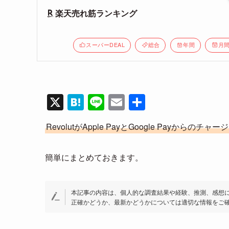
楽天売れ筋ランキング
スーパーDEAL
総合
年間
月
X
H
Li
E
共
at
n
m
有
RevolutがApple PayとGoogle Payからのチャ
e
e
ail
n
簡単にまとめておきます。
a
本記事の内容は、個人的な調査結果や経験、推測、感想
正確かどうか、最新かどうかについては適切な情報をご