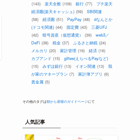
(143)
楽天全般
(109)
銀行
(77)
プチ楽天
経済圏(楽天キャッシュ)
(59)
SBI関連
(58)
経済圏
(51)
PayPay
(48)
dなんとか
(ドコモ関連)
(44)
固定費
(43)
三菱UFJ
(42)
暗号資産（仮想通貨）
(39)
web3／
DeFi
(38)
税金
(37)
ふるさと納税
(24)
メルカリ
(20)
家計管理
(19)
経済
(16)
カブアンド
(15)
giftee(えらべるPayなど)
(15)
みずほ銀行
(13)
イオン関連
(13)
我
が家のマネープラン
(7)
家計簿アプリ
(6)
貴金属
(5)
その他のタグは
朝から昼寝のガイドページ
にて
人気記事