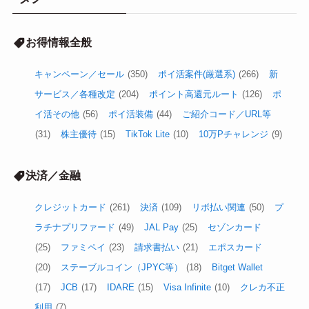
お得情報全般
キャンペーン／セール
(350)
ポイ活案件(厳選系)
(266)
新
サービス／各種改定
(204)
ポイント高還元ルート
(126)
ポ
イ活その他
(56)
ポイ活装備
(44)
ご紹介コード／URL等
(31)
株主優待
(15)
TikTok Lite
(10)
10万Pチャレンジ
(9)
決済／金融
クレジットカード
(261)
決済
(109)
リボ払い関連
(50)
プ
ラチナプリファード
(49)
JAL Pay
(25)
セゾンカード
(25)
ファミペイ
(23)
請求書払い
(21)
エポスカード
(20)
ステーブルコイン（JPYC等）
(18)
Bitget Wallet
(17)
JCB
(17)
IDARE
(15)
Visa Infinite
(10)
クレカ不正
利用
(7)