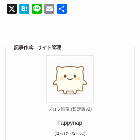
X
H
Li
E
共
at
n
m
有
e
e
ail
n
a
記事作成、サイト管理
プロフ画像 (暫定版v2)
happynap
(はっぴぃなっぷ)