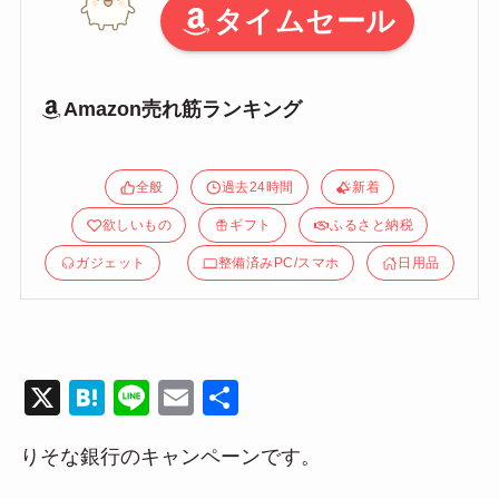
タイムセール
Amazon売れ筋ランキング
全般
過去24時間
新着
欲しいもの
ギフト
ふるさと納税
ガジェット
整備済みPC/スマホ
日用品
X
H
Li
E
共
at
n
m
有
りそな銀行のキャンペーンです。
e
e
ail