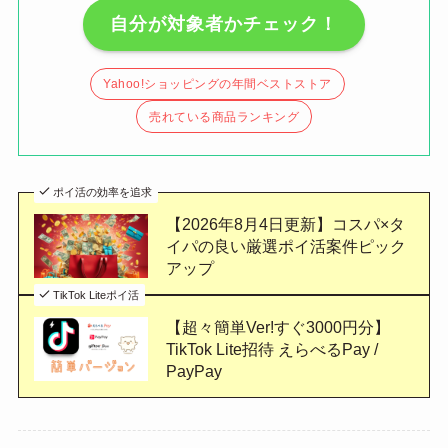
自分が対象者かチェック！
Yahoo!ショッピングの年間ベストストア
売れている商品ランキング
ポイ活の効率を追求
【2026年8月4日更新】コスパ×タ
イパの良い厳選ポイ活案件ピック
アップ
TikTok Liteポイ活
【超々簡単Ver!すぐ3000円分】
TikTok Lite招待 えらべるPay /
PayPay