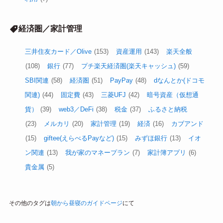
経済圏／家計管理
三井住友カード／Olive
(153)
資産運用
(143)
楽天全般
(108)
銀行
(77)
プチ楽天経済圏(楽天キャッシュ)
(59)
SBI関連
(58)
経済圏
(51)
PayPay
(48)
dなんとか(ドコモ
関連)
(44)
固定費
(43)
三菱UFJ
(42)
暗号資産（仮想通
貨）
(39)
web3／DeFi
(38)
税金
(37)
ふるさと納税
(23)
メルカリ
(20)
家計管理
(19)
経済
(16)
カブアンド
(15)
giftee(えらべるPayなど)
(15)
みずほ銀行
(13)
イオ
ン関連
(13)
我が家のマネープラン
(7)
家計簿アプリ
(6)
貴金属
(5)
その他のタグは
朝から昼寝のガイドページ
にて