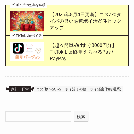
ポイ活の効率を追求
【2026年8月4日更新】コスパ×タ
イパの良い厳選ポイ活案件ピック
アップ
TikTok Liteポイ活
【超々簡単Ver!すぐ3000円分】
TikTok Lite招待 えらべるPay /
PayPay
家計
日常
その他いろいろ
ポイ活その他
ポイ活案件(厳選系)
検索