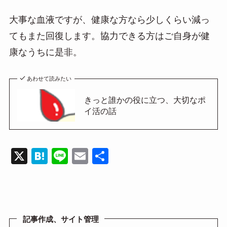
大事な血液ですが、健康な方なら少しくらい減っ
てもまた回復します。協力できる方はご自身が健
康なうちに是非。
あわせて読みたい
きっと誰かの役に立つ、大切なポ
イ活の話
X
H
Li
E
共
at
n
m
有
e
e
ail
n
a
記事作成、サイト管理