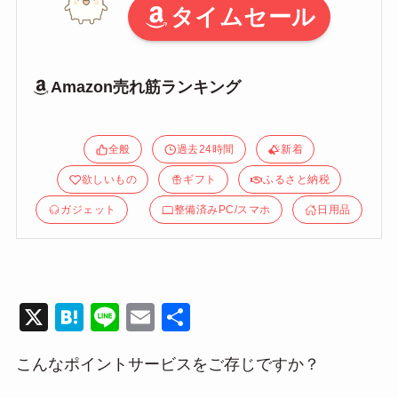
タイムセール
Amazon売れ筋ランキング
全般
過去24時間
新着
欲しいもの
ギフト
ふるさと納税
ガジェット
整備済みPC/スマホ
日用品
X
H
Li
E
共
at
n
m
有
こんなポイントサービスをご存じですか？
e
e
ail