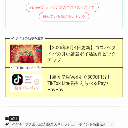
Yahoo!ショッピングの年間ベストストア
売れている商品ランキング
ポイ活の効率を追求
【2026年8月4日更新】コスパ×タ
イパの良い厳選ポイ活案件ピック
アップ
TikTok Liteポイ活
【超々簡単Ver!すぐ3000円分】
TikTok Lite招待 えらべるPay /
PayPay
家計
iPhone
プチ楽天経済圏(楽天キャッシュ)
ポイント高還元ルート