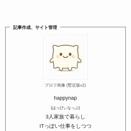
at
n
m
有
e
e
ail
n
a
記事作成、サイト管理
プロフ画像 (暫定版v2)
happynap
(はっぴぃなっぷ)
3人家族で暮らし
ITっぽい仕事をしつつ