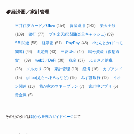
経済圏／家計管理
三井住友カード／Olive
(154)
資産運用
(143)
楽天全般
(109)
銀行
(77)
プチ楽天経済圏(楽天キャッシュ)
(59)
SBI関連
(58)
経済圏
(51)
PayPay
(48)
dなんとか(ドコモ
関連)
(44)
固定費
(43)
三菱UFJ
(42)
暗号資産（仮想通
貨）
(39)
web3／DeFi
(38)
税金
(37)
ふるさと納税
(23)
メルカリ
(20)
家計管理
(19)
経済
(16)
カブアンド
(15)
giftee(えらべるPayなど)
(15)
みずほ銀行
(13)
イオ
ン関連
(13)
我が家のマネープラン
(7)
家計簿アプリ
(6)
貴金属
(5)
その他のタグは
朝から昼寝のガイドページ
にて