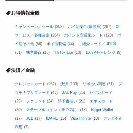
お得情報全般
キャンペーン／セール
(352)
ポイ活案件(厳選系)
(267)
新
サービス／各種改定
(204)
ポイント高還元ルート
(128)
ポ
イ活その他
(56)
ポイ活装備
(44)
ご紹介コード／URL等
(31)
株主優待
(15)
TikTok Lite
(10)
10万Pチャレンジ
(9)
決済／金融
クレジットカード
(262)
決済
(109)
リボ払い関連
(51)
プ
ラチナプリファード
(49)
JAL Pay
(25)
セゾンカード
(25)
ファミペイ
(24)
請求書払い
(21)
エポスカード
(20)
ステーブルコイン（JPYC等）
(18)
Bitget Wallet
(17)
JCB
(17)
IDARE
(15)
Visa Infinite
(10)
クレカ不正
利用
(7)