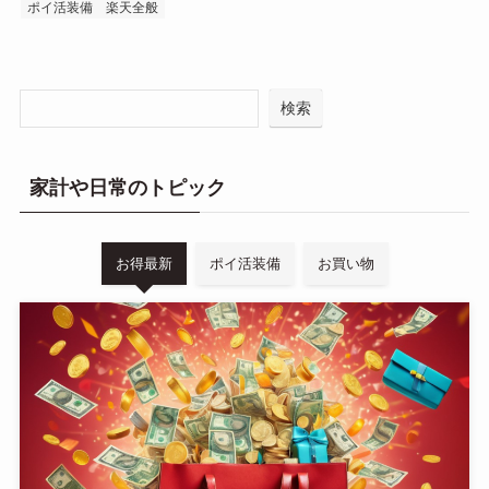
ポイ活装備
楽天全般
検索
家計や日常のトピック
お得最新
ポイ活装備
お買い物