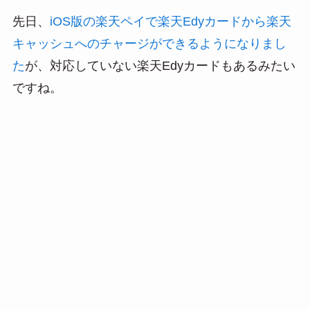
at
n
m
有
先日、
iOS版の楽天ペイで楽天Edyカードから楽天
e
e
ail
キャッシュへのチャージができるようになりまし
n
た
が、対応していない楽天Edyカードもあるみたい
a
ですね。