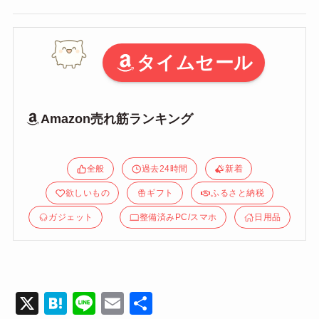
タイムセール
Amazon売れ筋ランキング
全般
過去24時間
新着
欲しいもの
ギフト
ふるさと納税
ガジェット
整備済みPC/スマホ
日用品
X
H
Li
E
共