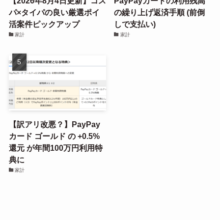
【2026年8月4日更新】コス
PayPayカードの利用残高
パ×タイパの良い厳選ポイ
の繰り上げ返済手順 (前倒
活案件ピックアップ
しで支払い)
家計
家計
【訳アリ改悪？】PayPay
カード ゴールド の +0.5%
還元 が年間100万円利用特
典に
家計