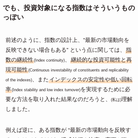
でも、投資対象になる指数はそういうもの
っぽい
前述のように、指数の設計上、”最新の市場動向を
反映できない場合もある” という点に関しては、
指
数の継続性
、
継続的な投資可能性と再
(Index continuity)
現可能性
(Continuous investability of constituents and replicability
、また
インデックスの安定性や低い回転
of the indexes)
率
を実現するために必
(Index stability and low index turnover)
要な方法を取り入れた結果なのだろうと、
理解
(私は)
しました。
例えば逆に、ある指数が “最新の市場動向を反映す