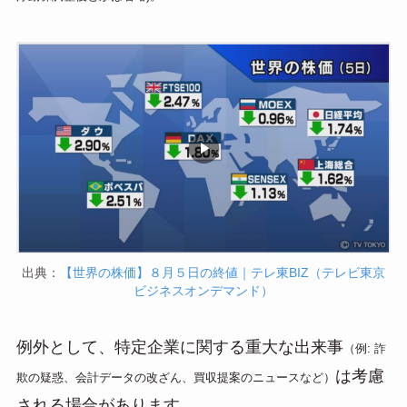
出典：
【世界の株価】８月５日の終値｜テレ東BIZ（テレビ東京
ビジネスオンデマンド）
例外として、特定企業に関する重大な出来事
（例: 詐
は考慮
欺の疑惑、会計データの改ざん、買収提案のニュースなど）
される場合があります。