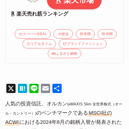
楽天市場
楽天売れ筋ランキング
スーパーDEAL
総合
年間
月間
リアルタイム
ブランドファッション
ふるさと納税
X
H
Li
E
共
at
n
m
有
人気の投資信託、オルカン
e
e
ail
(eMAXIS Slim 全世界株式（オー
のベンチマークである
MSCI社の
n
ル・カントリー）)
ACWI
における2024年8月の銘柄入替が発表された
a