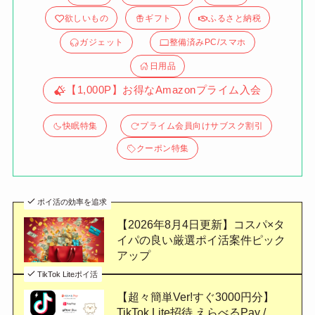
欲しいもの
ギフト
ふるさと納税
ガジェット
整備済みPC/スマホ
日用品
【1,000P】お得なAmazonプライム入会
快眠特集
プライム会員向けサブスク割引
クーポン特集
ポイ活の効率を追求
【2026年8月4日更新】コスパ×タ
イパの良い厳選ポイ活案件ピック
アップ
TikTok Liteポイ活
【超々簡単Ver!すぐ3000円分】
TikTok Lite招待 えらべるPay /