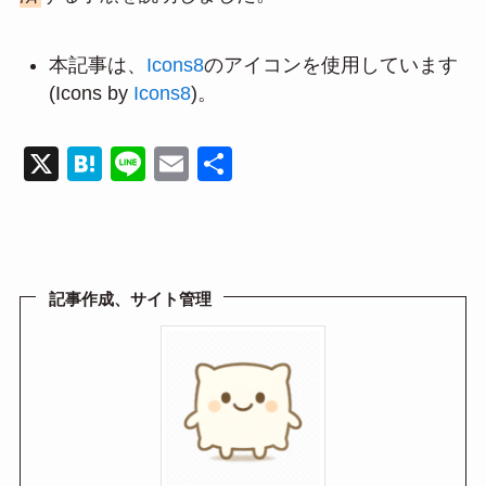
本記事は、
Icons8
のアイコンを使用しています
(Icons by
Icons8
)。
X
H
Li
E
共
at
n
m
有
e
e
ail
n
a
記事作成、サイト管理