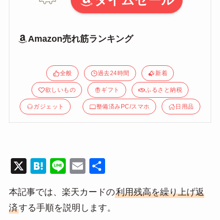
タイムセール
Amazon売れ筋ランキング
全般
過去24時間
新着
欲しいもの
ギフト
ふるさと納税
ガジェット
整備済みPC/スマホ
日用品
X
H
Li
E
共
at
n
m
有
本記事では、楽天カードの
利用残高を繰り上げ返
e
e
ail
済
する手順を説明します。
n