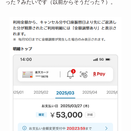
った？みたいです（以前からそうだった？）。
a