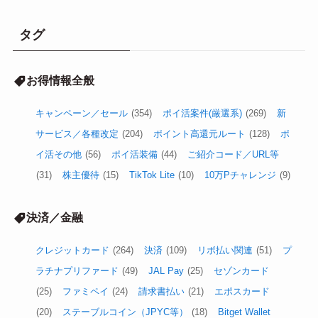
タグ
お得情報全般
キャンペーン／セール
(354)
ポイ活案件(厳選系)
(269)
新
サービス／各種改定
(204)
ポイント高還元ルート
(128)
ポ
イ活その他
(56)
ポイ活装備
(44)
ご紹介コード／URL等
(31)
株主優待
(15)
TikTok Lite
(10)
10万Pチャレンジ
(9)
決済／金融
クレジットカード
(264)
決済
(109)
リボ払い関連
(51)
プ
ラチナプリファード
(49)
JAL Pay
(25)
セゾンカード
(25)
ファミペイ
(24)
請求書払い
(21)
エポスカード
(20)
ステーブルコイン（JPYC等）
(18)
Bitget Wallet