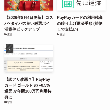
【2026年8月4日更新】コス
PayPayカードの利用残高
パ×タイパの良い厳選ポイ
の繰り上げ返済手順 (前倒
活案件ピックアップ
しで支払い)
家計
家計
【訳アリ改悪？】PayPay
カード ゴールド の +0.5%
還元 が年間100万円利用特
典に
家計