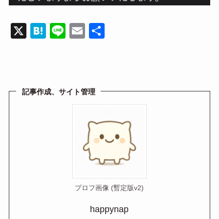
X
H
Li
E
共
at
n
m
有
e
e
ail
n
a
記事作成、サイト管理
プロフ画像 (暫定版v2)
happynap