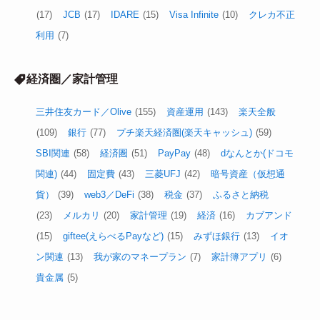
(17)
JCB
(17)
IDARE
(15)
Visa Infinite
(10)
クレカ不正
利用
(7)
経済圏／家計管理
三井住友カード／Olive
(155)
資産運用
(143)
楽天全般
(109)
銀行
(77)
プチ楽天経済圏(楽天キャッシュ)
(59)
SBI関連
(58)
経済圏
(51)
PayPay
(48)
dなんとか(ドコモ
関連)
(44)
固定費
(43)
三菱UFJ
(42)
暗号資産（仮想通
貨）
(39)
web3／DeFi
(38)
税金
(37)
ふるさと納税
(23)
メルカリ
(20)
家計管理
(19)
経済
(16)
カブアンド
(15)
giftee(えらべるPayなど)
(15)
みずほ銀行
(13)
イオ
ン関連
(13)
我が家のマネープラン
(7)
家計簿アプリ
(6)
貴金属
(5)