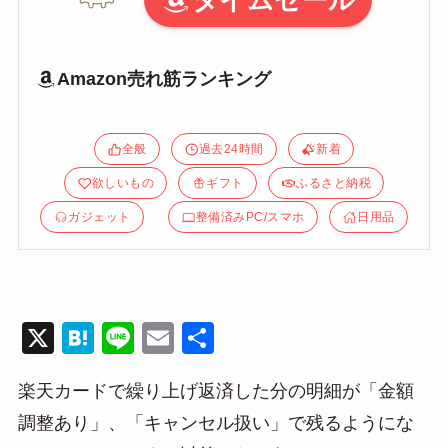
タイムセール
Amazon売れ筋ランキング
全般
過去24時間
新着
欲しいもの
ギフト
ふるさと納税
ガジェット
整備済みPC/スマホ
日用品
X
H
Li
E
共
at
n
m
有
楽天カードで繰り上げ返済した分の明細が「金額
e
e
ail
調整あり」、「キャンセル扱い」で残るようにな
n