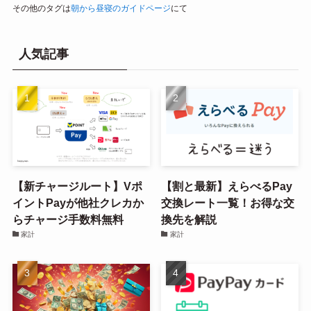
その他のタグは
朝から昼寝のガイドページ
にて
人気記事
【新チャージルート】Vポ
【割と最新】えらべるPay
イントPayが他社クレカか
交換レート一覧！お得な交
らチャージ手数料無料
換先を解説
家計
家計