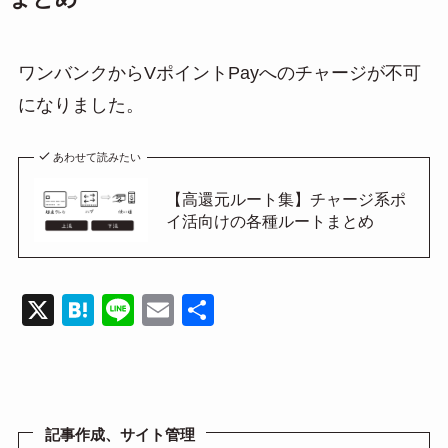
ワンバンクからVポイントPayへのチャージが不可
になりました。
あわせて読みたい
【高還元ルート集】チャージ系ポ
イ活向けの各種ルートまとめ
X
H
Li
E
共
at
n
m
有
e
e
ail
n
a
記事作成、サイト管理