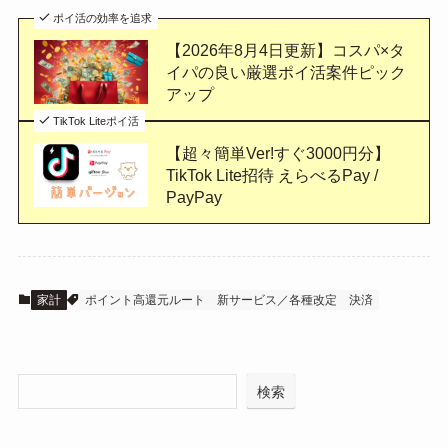
ポイ活の効率を追求
【2026年8月4日更新】コスパ×タ
イパの良い厳選ポイ活案件ピック
アップ
TikTok Liteポイ活
【超々簡単Ver!すぐ3000円分】
TikTok Lite招待 えらべるPay /
PayPay
家計
ポイント高還元ルート
新サービス／各種改定
決済
検索