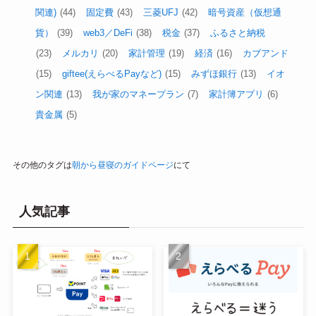
関連)
(44)
固定費
(43)
三菱UFJ
(42)
暗号資産（仮想通
貨）
(39)
web3／DeFi
(38)
税金
(37)
ふるさと納税
(23)
メルカリ
(20)
家計管理
(19)
経済
(16)
カブアンド
(15)
giftee(えらべるPayなど)
(15)
みずほ銀行
(13)
イオ
ン関連
(13)
我が家のマネープラン
(7)
家計簿アプリ
(6)
貴金属
(5)
その他のタグは
朝から昼寝のガイドページ
にて
人気記事