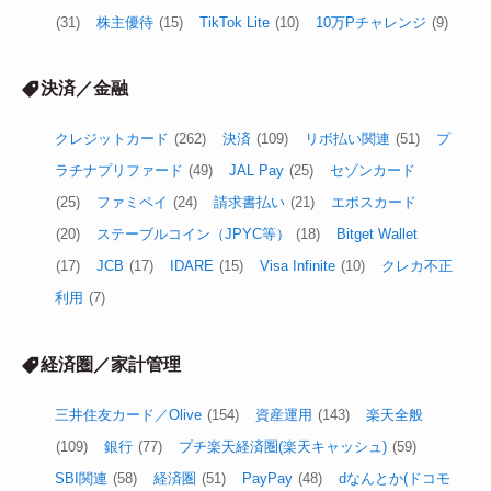
(31)
株主優待
(15)
TikTok Lite
(10)
10万Pチャレンジ
(9)
決済／金融
クレジットカード
(262)
決済
(109)
リボ払い関連
(51)
プ
ラチナプリファード
(49)
JAL Pay
(25)
セゾンカード
(25)
ファミペイ
(24)
請求書払い
(21)
エポスカード
(20)
ステーブルコイン（JPYC等）
(18)
Bitget Wallet
(17)
JCB
(17)
IDARE
(15)
Visa Infinite
(10)
クレカ不正
利用
(7)
経済圏／家計管理
三井住友カード／Olive
(154)
資産運用
(143)
楽天全般
(109)
銀行
(77)
プチ楽天経済圏(楽天キャッシュ)
(59)
SBI関連
(58)
経済圏
(51)
PayPay
(48)
dなんとか(ドコモ