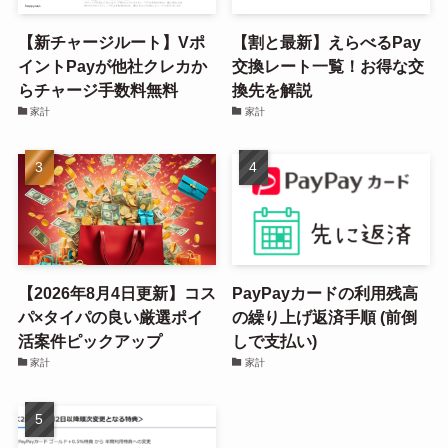
【新チャージルート】Vポ
【割と最新】えらべるPay
イントPayが他社クレカか
交換レート一覧！お得な交
らチャージ手数料無料
換先を解説
家計
家計
【2026年8月4日更新】コス
PayPayカードの利用残高
パ×タイパの良い厳選ポイ
の繰り上げ返済手順 (前倒
活案件ピックアップ
しで支払い)
家計
家計