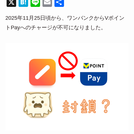
X
H
Li
E
共
at
n
m
有
2025年11月25日頃から、ワンバンクからVポイン
e
e
ail
トPayへのチャージが不可になりました。
n
a