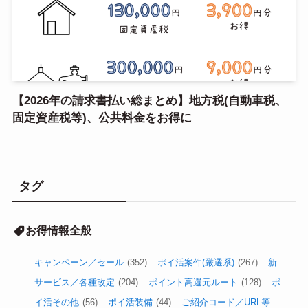
【2026年の請求書払い総まとめ】地方税(自動車税、
固定資産税等)、公共料金をお得に
タグ
お得情報全般
キャンペーン／セール
(352)
ポイ活案件(厳選系)
(267)
新
サービス／各種改定
(204)
ポイント高還元ルート
(128)
ポ
イ活その他
(56)
ポイ活装備
(44)
ご紹介コード／URL等