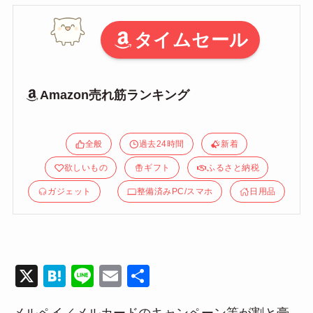
タイムセール
Amazon売れ筋ランキング
全般
過去24時間
新着
欲しいもの
ギフト
ふるさと納税
ガジェット
整備済みPC/スマホ
日用品
X
H
Li
E
共
at
n
m
有
メルペイ／メルカードのキャンペーン等が割と豪