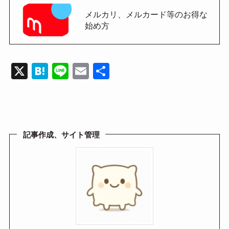
メルカリ、メルカード等のお得な
始め方
X
H
Li
E
共
at
n
m
有
e
e
ail
n
a
記事作成、サイト管理