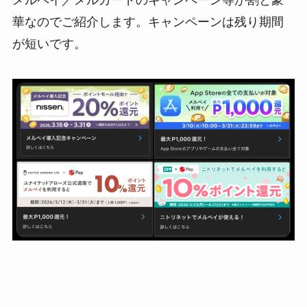
e
e
ail
華なのでご紹介します。キャンペーンは残り期間
n
が短いです。
a