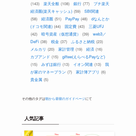
(143)
楽天全般
(108)
銀行
(77)
プチ楽天
経済圏(楽天キャッシュ)
(59)
SBI関連
(58)
経済圏
(51)
PayPay
(48)
dなんとか
(ドコモ関連)
(44)
固定費
(43)
三菱UFJ
(42)
暗号資産（仮想通貨）
(39)
web3／
DeFi
(38)
税金
(37)
ふるさと納税
(23)
メルカリ
(20)
家計管理
(19)
経済
(16)
カブアンド
(15)
giftee(えらべるPayなど)
(15)
みずほ銀行
(13)
イオン関連
(13)
我
が家のマネープラン
(7)
家計簿アプリ
(6)
貴金属
(5)
その他のタグは
朝から昼寝のガイドページ
にて
人気記事