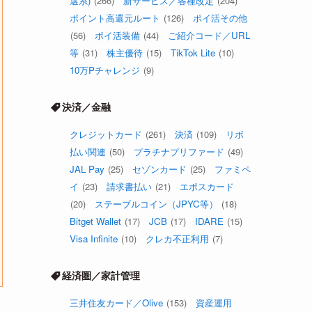
選系)
(266)
新サービス／各種改定
(204)
ポイント高還元ルート
(126)
ポイ活その他
(56)
ポイ活装備
(44)
ご紹介コード／URL
等
(31)
株主優待
(15)
TikTok Lite
(10)
10万Pチャレンジ
(9)
決済／金融
クレジットカード
(261)
決済
(109)
リボ
払い関連
(50)
プラチナプリファード
(49)
JAL Pay
(25)
セゾンカード
(25)
ファミペ
イ
(23)
請求書払い
(21)
エポスカード
(20)
ステーブルコイン（JPYC等）
(18)
Bitget Wallet
(17)
JCB
(17)
IDARE
(15)
Visa Infinite
(10)
クレカ不正利用
(7)
経済圏／家計管理
三井住友カード／Olive
(153)
資産運用