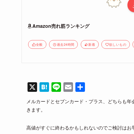
Amazon売れ筋ランキング
全般
過去24時間
新着
欲しいもの
X
H
Li
E
共
at
n
m
有
メルカードとセブンカード・プラス、どちらも年
e
e
ail
きます。
n
a
高値がすぐに終わるかもしれないのでご検討はお