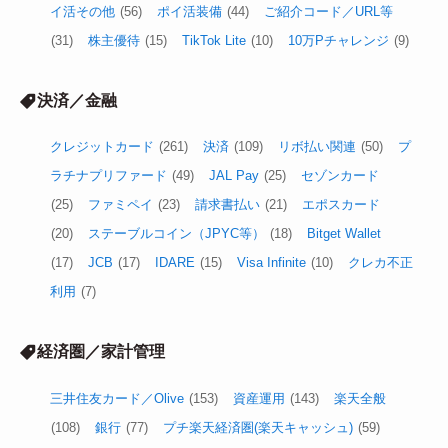
イ活その他
(56)
ポイ活装備
(44)
ご紹介コード／URL等
(31)
株主優待
(15)
TikTok Lite
(10)
10万Pチャレンジ
(9)
決済／金融
クレジットカード
(261)
決済
(109)
リボ払い関連
(50)
プ
ラチナプリファード
(49)
JAL Pay
(25)
セゾンカード
(25)
ファミペイ
(23)
請求書払い
(21)
エポスカード
(20)
ステーブルコイン（JPYC等）
(18)
Bitget Wallet
(17)
JCB
(17)
IDARE
(15)
Visa Infinite
(10)
クレカ不正
利用
(7)
経済圏／家計管理
三井住友カード／Olive
(153)
資産運用
(143)
楽天全般
(108)
銀行
(77)
プチ楽天経済圏(楽天キャッシュ)
(59)