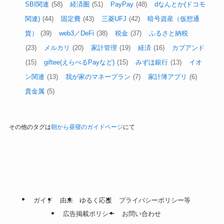
SBI関連
(58)
経済圏
(51)
PayPay
(48)
dなんとか(ドコモ
関連)
(44)
固定費
(43)
三菱UFJ
(42)
暗号資産（仮想通
貨）
(39)
web3／DeFi
(38)
税金
(37)
ふるさと納税
(23)
メルカリ
(20)
家計管理
(19)
経済
(16)
カブアンド
(15)
giftee(えらべるPayなど)
(15)
みずほ銀行
(13)
イオ
ン関連
(13)
我が家のマネープラン
(7)
家計簿アプリ
(6)
貴金属
(5)
その他のタグは
朝から昼寝のガイドページ
にて
ガイド
由来
ゆるく応援
プライバシーポリシー等
広告掲載ポリシー
お問い合わせ