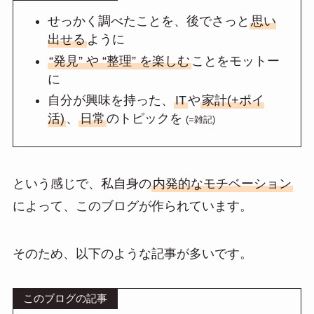
せっかく調べたことを、後でさっと
思い
出せる
ように
“発見” や “整理” を楽しむ
ことをモットー
に
自分が興味を持った、
IT
や
家計(+ポイ
活)
、
日常
のトピックを
(=雑記)
という感じで、私自身の
内発的なモチベーション
によって、このブログが作られています。
そのため、以下のような記事が多いです。
このブログの記事