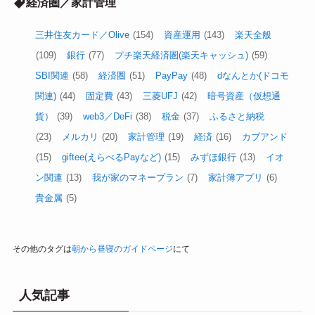
経済圏／家計管理
三井住友カード／Olive
(154)
資産運用
(143)
楽天全般
(109)
銀行
(77)
プチ楽天経済圏(楽天キャッシュ)
(59)
SBI関連
(58)
経済圏
(51)
PayPay
(48)
dなんとか(ドコモ
関連)
(44)
固定費
(43)
三菱UFJ
(42)
暗号資産（仮想通
貨）
(39)
web3／DeFi
(38)
税金
(37)
ふるさと納税
(23)
メルカリ
(20)
家計管理
(19)
経済
(16)
カブアンド
(15)
giftee(えらべるPayなど)
(15)
みずほ銀行
(13)
イオ
ン関連
(13)
我が家のマネープラン
(7)
家計簿アプリ
(6)
貴金属
(5)
その他のタグは
朝から昼寝のガイドページ
にて
人気記事