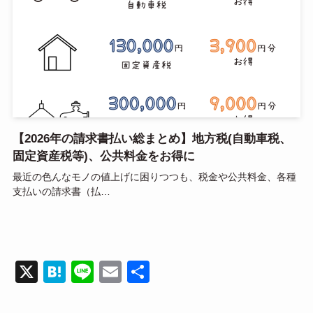
【2026年の請求書払い総まとめ】地方税(自動車税、
固定資産税等)、公共料金をお得に
最近の色んなモノの値上げに困りつつも、税金や公共料金、各種
支払いの請求書（払…
X
H
Li
E
共
at
n
m
有