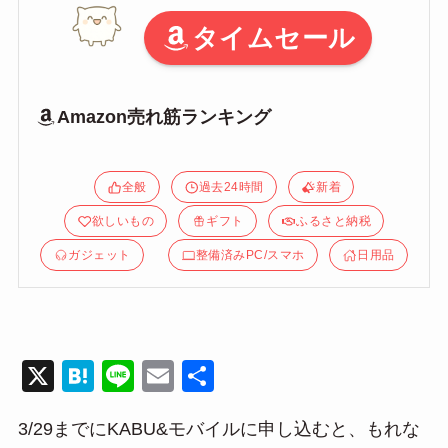
タイムセール
Amazon売れ筋ランキング
全般
過去24時間
新着
欲しいもの
ギフト
ふるさと納税
ガジェット
整備済みPC/スマホ
日用品
X
H
Li
E
共
at
n
m
有
3/29までにKABU&モバイルに申し込むと、もれな
e
e
ail