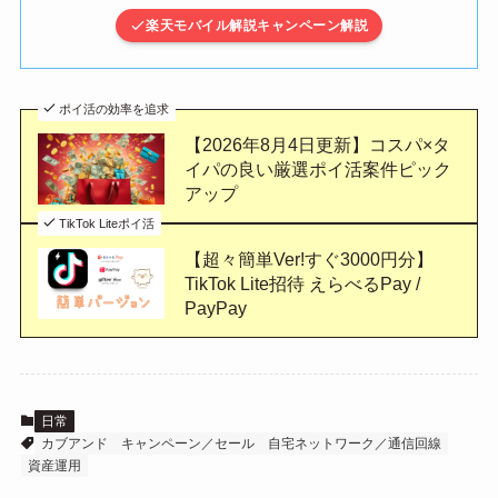
楽天モバイル解説キャンペーン解説
ポイ活の効率を追求
【2026年8月4日更新】コスパ×タ
イパの良い厳選ポイ活案件ピック
アップ
TikTok Liteポイ活
【超々簡単Ver!すぐ3000円分】
TikTok Lite招待 えらべるPay /
PayPay
日常
カブアンド
キャンペーン／セール
自宅ネットワーク／通信回線
資産運用