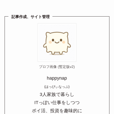
e
e
ail
n
a
記事作成、サイト管理
プロフ画像 (暫定版v2)
happynap
(はっぴぃなっぷ)
3人家族で暮らし
ITっぽい仕事をしつつ
ポイ活、投資を趣味的に