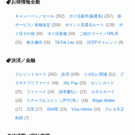
お得情報全般
キャンペーン／セール
(352)
ポイ活案件(厳選系)
(267)
新
サービス／各種改定
(204)
ポイント高還元ルート
(128)
ポ
イ活その他
(56)
ポイ活装備
(44)
ご紹介コード／URL等
(31)
株主優待
(15)
TikTok Lite
(10)
10万Pチャレンジ
(9)
決済／金融
クレジットカード
(262)
決済
(109)
リボ払い関連
(51)
プ
ラチナプリファード
(49)
JAL Pay
(25)
セゾンカード
(25)
ファミペイ
(24)
請求書払い
(21)
エポスカード
(20)
ステーブルコイン（JPYC等）
(18)
Bitget Wallet
(17)
JCB
(17)
IDARE
(15)
Visa Infinite
(10)
クレカ不正
利用
(7)