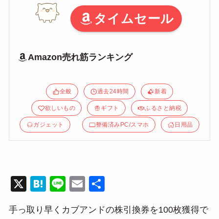
タイムセール
Amazon売れ筋ランキング
全般
過去24時間
新着
欲しいもの
ギフト
ふるさと納税
ガジェット
整備済みPC/スマホ
日用品
X
H
Li
E
共
at
n
m
有
手っ取り早くカブアンドの株引換券を100枚獲得で
e
e
ail