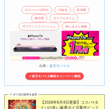
スーパーDEAL
総合
年間
月間
リアルタイム
ブランドファッション
ふるさと納税
出典：
楽天モバイル
楽天モバイル解説キャンペーン解説
ポイ活の効率を追求
【2026年8月4日更新】コスパ×タ
イパの良い厳選ポイ活案件ピック