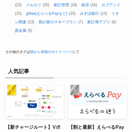
(23)
メルカリ
(20)
家計管理
(19)
経済
(16)
カブアンド
(15)
giftee(えらべるPayなど)
(15)
みずほ銀行
(13)
イオ
ン関連
(13)
我が家のマネープラン
(7)
家計簿アプリ
(6)
貴金属
(5)
その他のタグは
朝から昼寝のガイドページ
にて
人気記事
【新チャージルート】Vポ
【割と最新】えらべるPay