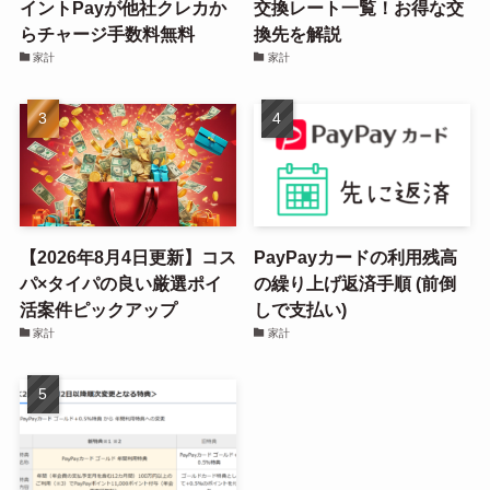
イントPayが他社クレカか
交換レート一覧！お得な交
らチャージ手数料無料
換先を解説
家計
家計
【2026年8月4日更新】コス
PayPayカードの利用残高
パ×タイパの良い厳選ポイ
の繰り上げ返済手順 (前倒
活案件ピックアップ
しで支払い)
家計
家計