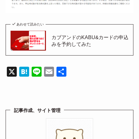
あわせて読みたい
カブアンドのKABU&カードの申込
みを予約してみた
X
H
Li
E
共
at
n
m
有
e
e
ail
n
a
記事作成、サイト管理