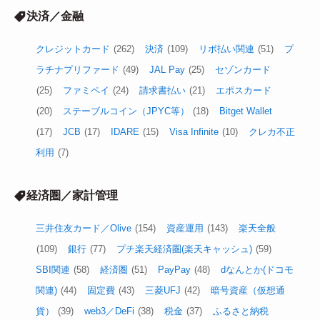
決済／金融
クレジットカード
(262)
決済
(109)
リボ払い関連
(51)
プ
ラチナプリファード
(49)
JAL Pay
(25)
セゾンカード
(25)
ファミペイ
(24)
請求書払い
(21)
エポスカード
(20)
ステーブルコイン（JPYC等）
(18)
Bitget Wallet
(17)
JCB
(17)
IDARE
(15)
Visa Infinite
(10)
クレカ不正
利用
(7)
経済圏／家計管理
三井住友カード／Olive
(154)
資産運用
(143)
楽天全般
(109)
銀行
(77)
プチ楽天経済圏(楽天キャッシュ)
(59)
SBI関連
(58)
経済圏
(51)
PayPay
(48)
dなんとか(ドコモ
関連)
(44)
固定費
(43)
三菱UFJ
(42)
暗号資産（仮想通
貨）
(39)
web3／DeFi
(38)
税金
(37)
ふるさと納税