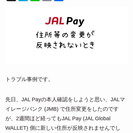
at
n
m
有
e
e
ail
n
a
トラブル事例です。
先日、JAL Payの本人確認をしようと思い、JALマ
イレージバンク (JMB) で住所変更をしたのです
が、2週間ほど経ってもJAL Pay (JAL Global
WALLET) 側に新しい住所が反映されませんでし