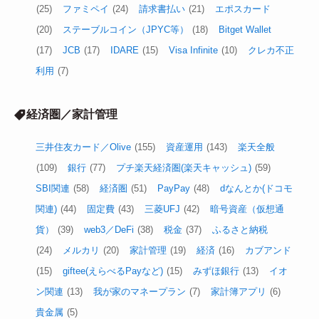
(25)
ファミペイ
(24)
請求書払い
(21)
エポスカード
(20)
ステーブルコイン（JPYC等）
(18)
Bitget Wallet
(17)
JCB
(17)
IDARE
(15)
Visa Infinite
(10)
クレカ不正
利用
(7)
経済圏／家計管理
三井住友カード／Olive
(155)
資産運用
(143)
楽天全般
(109)
銀行
(77)
プチ楽天経済圏(楽天キャッシュ)
(59)
SBI関連
(58)
経済圏
(51)
PayPay
(48)
dなんとか(ドコモ
関連)
(44)
固定費
(43)
三菱UFJ
(42)
暗号資産（仮想通
貨）
(39)
web3／DeFi
(38)
税金
(37)
ふるさと納税
(24)
メルカリ
(20)
家計管理
(19)
経済
(16)
カブアンド
(15)
giftee(えらべるPayなど)
(15)
みずほ銀行
(13)
イオ
ン関連
(13)
我が家のマネープラン
(7)
家計簿アプリ
(6)
貴金属
(5)