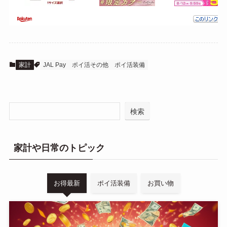
家計
JAL Pay
ポイ活その他
ポイ活装備
検索
家計や日常のトピック
お得最新
ポイ活装備
お買い物