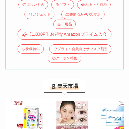
欲しいもの
ギフト
ふるさと納税
ガジェット
整備済みPC/スマホ
日用品
【1,000P】お得なAmazonプライム入会
快眠特集
プライム会員向けサブスク割引
クーポン特集
楽天市場