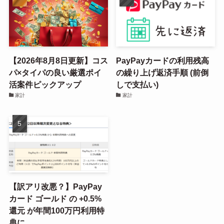
【2026年8月8日更新】コス
PayPayカードの利用残高
パ×タイパの良い厳選ポイ
の繰り上げ返済手順 (前倒
活案件ピックアップ
しで支払い)
家計
家計
【訳アリ改悪？】PayPay
カード ゴールド の +0.5%
還元 が年間100万円利用特
典に