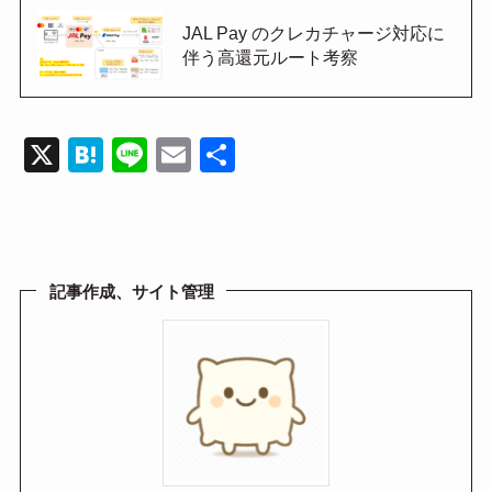
JAL Pay のクレカチャージ対応に
伴う高還元ルート考察
X
H
Li
E
共
at
n
m
有
e
e
ail
n
a
記事作成、サイト管理