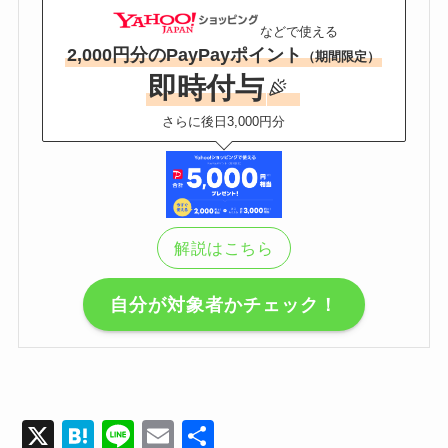
などで使える
2,000円分のPayPayポイント
（期間限定）
即時付与
さらに後日3,000円分
解説はこちら
自分が対象者かチェック！
X
H
Li
E
共