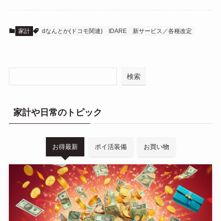
家計
dなんとか(ドコモ関連)
IDARE
新サービス／各種改定
検索
家計や日常のトピック
お得最新
ポイ活装備
お買い物