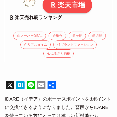
楽天市場
楽天売れ筋ランキング
スーパーDEAL
総合
年間
月間
リアルタイム
ブランドファッション
ふるさと納税
X
H
Li
E
共
at
n
m
有
IDARE（イデア）のボーナスポイントをdポイント
e
e
ail
に交換できるようになりました。普段からIDARE
n
を使っている方にとっては嬉しい新機能かも。