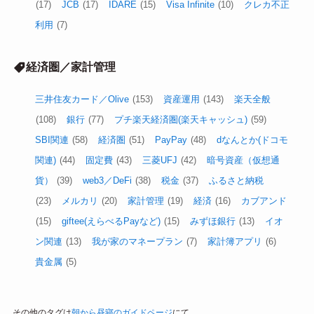
(17)
JCB
(17)
IDARE
(15)
Visa Infinite
(10)
クレカ不正
利用
(7)
経済圏／家計管理
三井住友カード／Olive
(153)
資産運用
(143)
楽天全般
(108)
銀行
(77)
プチ楽天経済圏(楽天キャッシュ)
(59)
SBI関連
(58)
経済圏
(51)
PayPay
(48)
dなんとか(ドコモ
関連)
(44)
固定費
(43)
三菱UFJ
(42)
暗号資産（仮想通
貨）
(39)
web3／DeFi
(38)
税金
(37)
ふるさと納税
(23)
メルカリ
(20)
家計管理
(19)
経済
(16)
カブアンド
(15)
giftee(えらべるPayなど)
(15)
みずほ銀行
(13)
イオ
ン関連
(13)
我が家のマネープラン
(7)
家計簿アプリ
(6)
貴金属
(5)
その他のタグは
朝から昼寝のガイドページ
にて