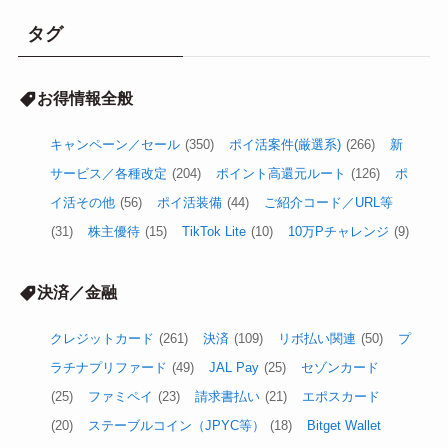
タグ
お得情報全般
キャンペーン／セール
(350)
ポイ活案件(厳選系)
(266)
新
サービス／各種改定
(204)
ポイント高還元ルート
(126)
ポ
イ活その他
(56)
ポイ活装備
(44)
ご紹介コード／URL等
(31)
株主優待
(15)
TikTok Lite
(10)
10万Pチャレンジ
(9)
決済／金融
クレジットカード
(261)
決済
(109)
リボ払い関連
(50)
プ
ラチナプリファード
(49)
JAL Pay
(25)
セゾンカード
(25)
ファミペイ
(23)
請求書払い
(21)
エポスカード
(20)
ステーブルコイン（JPYC等）
(18)
Bitget Wallet