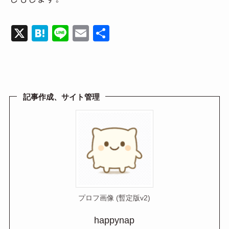
X
H
Li
E
共
at
n
m
有
e
e
ail
n
a
記事作成、サイト管理
プロフ画像 (暫定版v2)
happynap