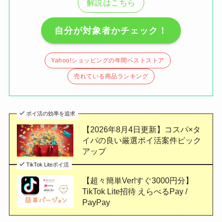
解説はこちら
自分が対象者かチェック！
Yahoo!ショッピングの年間ベストストア
売れている商品ランキング
ポイ活の効率を追求
【2026年8月4日更新】コスパ×タ
イパの良い厳選ポイ活案件ピック
アップ
TikTok Liteポイ活
【超々簡単Ver!すぐ3000円分】
TikTok Lite招待 えらべるPay /
PayPay