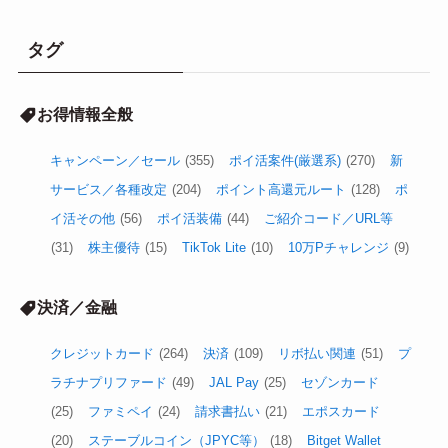
タグ
お得情報全般
キャンペーン／セール
(355)
ポイ活案件(厳選系)
(270)
新
サービス／各種改定
(204)
ポイント高還元ルート
(128)
ポ
イ活その他
(56)
ポイ活装備
(44)
ご紹介コード／URL等
(31)
株主優待
(15)
TikTok Lite
(10)
10万Pチャレンジ
(9)
決済／金融
クレジットカード
(264)
決済
(109)
リボ払い関連
(51)
プ
ラチナプリファード
(49)
JAL Pay
(25)
セゾンカード
(25)
ファミペイ
(24)
請求書払い
(21)
エポスカード
(20)
ステーブルコイン（JPYC等）
(18)
Bitget Wallet