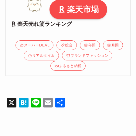
楽天市場
楽天売れ筋ランキング
スーパーDEAL
総合
年間
月間
リアルタイム
ブランドファッション
ふるさと納税
X
H
Li
E
共
at
n
m
有
e
e
ail
n