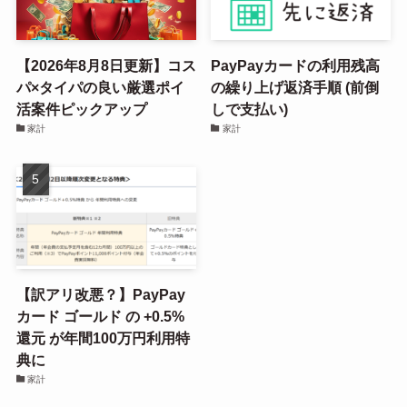
【2026年8月8日更新】コス
PayPayカードの利用残高
パ×タイパの良い厳選ポイ
の繰り上げ返済手順 (前倒
活案件ピックアップ
しで支払い)
家計
家計
【訳アリ改悪？】PayPay
カード ゴールド の +0.5%
還元 が年間100万円利用特
典に
家計