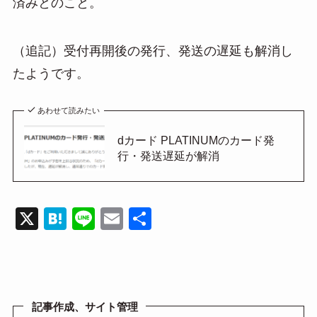
済みとのこと。
（追記）受付再開後の発行、発送の遅延も解消し
たようです。
あわせて読みたい
dカード PLATINUMのカード発
行・発送遅延が解消
X
H
Li
E
共
at
n
m
有
e
e
ail
n
a
記事作成、サイト管理