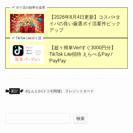
ポイ活の効率を追求
【2026年8月4日更新】コスパ×タ
イパの良い厳選ポイ活案件ピック
アップ
TikTok Liteポイ活
【超々簡単Ver!すぐ3000円分】
TikTok Lite招待 えらべるPay /
PayPay
家計
dなんとか(ドコモ関連)
クレジットカード
検索