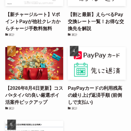
【新チャージルート】Vポ
【割と最新】えらべるPay
イントPayが他社クレカか
交換レート一覧！お得な交
らチャージ手数料無料
換先を解説
家計
家計
【2026年8月4日更新】コス
PayPayカードの利用残高
パ×タイパの良い厳選ポイ
の繰り上げ返済手順 (前倒
活案件ピックアップ
しで支払い)
家計
家計