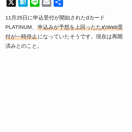
X
H
Li
E
共
at
n
m
有
11月25日に申込受付が開始されたdカード
e
e
ail
PLATINUM、
申込みが予想を上回ったためWeb受
n
付が一時停止
になっていたそうです。現在は再開
a
済みとのこと。