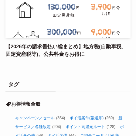
【2026年の請求書払い総まとめ】地方税(自動車税、
固定資産税等)、公共料金をお得に
タグ
お得情報全般
キャンペーン／セール
(354)
ポイ活案件(厳選系)
(269)
新
サービス／各種改定
(204)
ポイント高還元ルート
(128)
ポ
イ活その他
(56)
ポイ活装備
(44)
ご紹介コード／URL等