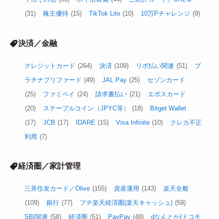
(31)
株主優待
(15)
TikTok Lite
(10)
10万Pチャレンジ
(9)
決済／金融
クレジットカード
(264)
決済
(109)
リボ払い関連
(51)
プ
ラチナプリファード
(49)
JAL Pay
(25)
セゾンカード
(25)
ファミペイ
(24)
請求書払い
(21)
エポスカード
(20)
ステーブルコイン（JPYC等）
(18)
Bitget Wallet
(17)
JCB
(17)
IDARE
(15)
Visa Infinite
(10)
クレカ不正
利用
(7)
経済圏／家計管理
三井住友カード／Olive
(155)
資産運用
(143)
楽天全般
(109)
銀行
(77)
プチ楽天経済圏(楽天キャッシュ)
(59)
SBI関連
(58)
経済圏
(51)
PayPay
(48)
dなんとか(ドコモ