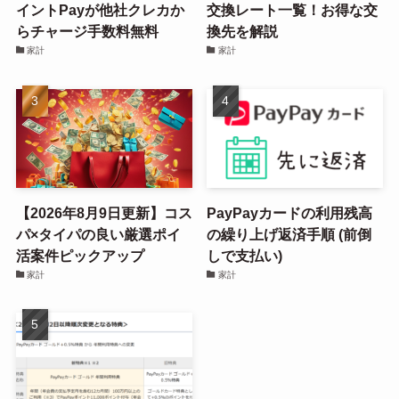
【新チャージルート】Vポ
【割と最新】えらべるPay
イントPayが他社クレカか
交換レート一覧！お得な交
らチャージ手数料無料
換先を解説
家計
家計
【2026年8月9日更新】コス
PayPayカードの利用残高
パ×タイパの良い厳選ポイ
の繰り上げ返済手順 (前倒
活案件ピックアップ
しで支払い)
家計
家計