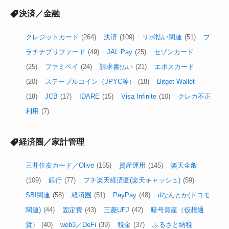
キャンペーン／セール
(357)
ポイ活案件(厳選系)
(271)
新
サービス／各種改定
(204)
ポイント高還元ルート
(128)
ポ
イ活その他
(56)
ポイ活装備
(44)
ご紹介コード／URL等
(31)
株主優待
(15)
TikTok Lite
(10)
10万Pチャレンジ
(9)
決済／金融
クレジットカード
(264)
決済
(109)
リボ払い関連
(51)
プ
ラチナプリファード
(49)
JAL Pay
(25)
セゾンカード
(25)
ファミペイ
(24)
請求書払い
(21)
エポスカード
(20)
ステーブルコイン（JPYC等）
(18)
Bitget Wallet
(18)
JCB
(17)
IDARE
(15)
Visa Infinite
(10)
クレカ不正
利用
(7)
経済圏／家計管理