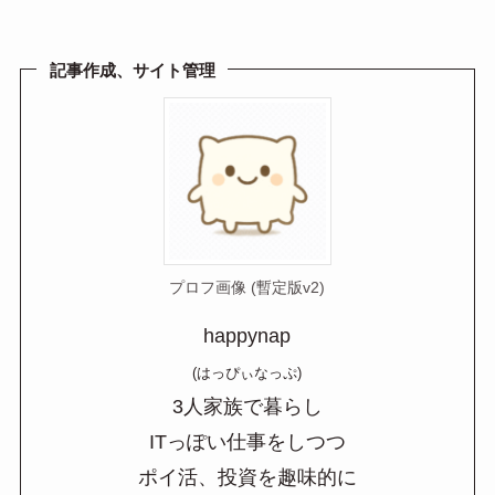
e
e
ail
n
a
記事作成、サイト管理
プロフ画像 (暫定版v2)
happynap
(はっぴぃなっぷ)
3人家族で暮らし
ITっぽい仕事をしつつ
ポイ活、投資を趣味的に