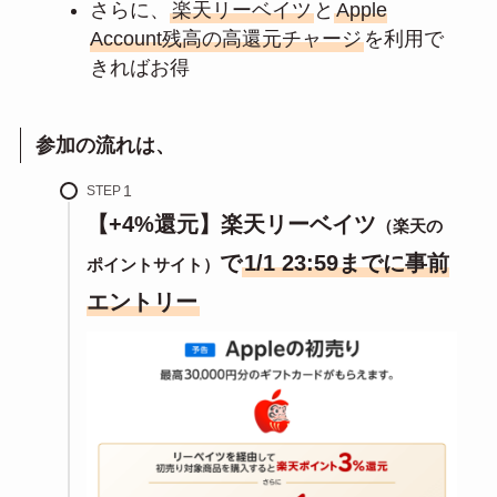
さらに、
楽天リーベイツ
と
Apple
Account残高の高還元チャージ
を利用で
きればお得
参加の流れは、
STEP
【+4%還元】楽天リーベイツ
（楽天の
で
1/1 23:59までに事前
ポイントサイト）
エントリー