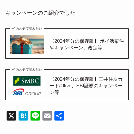
キャンペーンのご紹介でした。
あわせて読みたい
【2024年分の保存版】 ポイ活案件
やキャンペーン、改定等
あわせて読みたい
【2024年分の保存版】三井住友カ
ード/Olive、SBI証券のキャンペー
ン等
X
H
Li
E
共
at
n
m
有