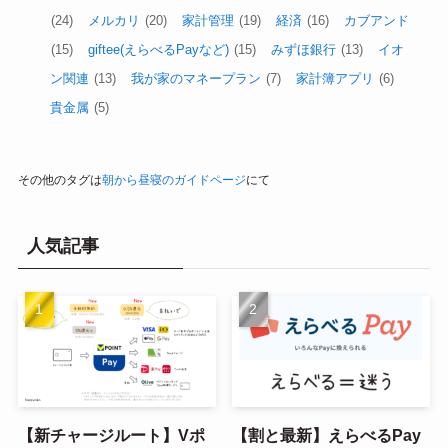
三井住友カード／Olive
(155)
資産運用
(145)
楽天全般
(109)
銀行
(77)
プチ楽天経済圏(楽天キャッシュ)
(59)
SBI関連
(58)
経済圏
(51)
PayPay
(48)
dなんとか(ドコモ
関連)
(44)
固定費
(43)
三菱UFJ
(42)
暗号資産（仮想通
貨）
(40)
web3／DeFi
(39)
税金
(37)
ふるさと納税
(24)
メルカリ
(20)
家計管理
(19)
経済
(16)
カブアンド
(15)
giftee(えらべるPayなど)
(15)
みずほ銀行
(13)
イオ
ン関連
(13)
我が家のマネープラン
(7)
家計簿アプリ
(6)
貴金属
(5)
その他のタグは
朝から昼寝のガイドページ
にて
人気記事