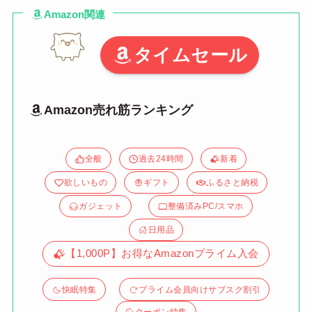
Amazon関連
タイムセール
Amazon売れ筋ランキング
全般
過去24時間
新着
欲しいもの
ギフト
ふるさと納税
ガジェット
整備済みPC/スマホ
日用品
【1,000P】お得なAmazonプライム入会
快眠特集
プライム会員向けサブスク割引
クーポン特集