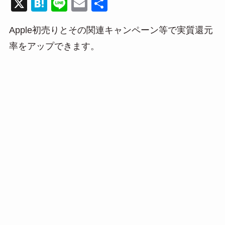
X
H
Li
E
共
at
n
m
有
Apple初売りとその関連キャンペーン等で実質還元
e
e
ail
率をアップできます。
n
a