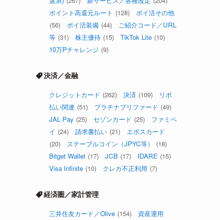
選系)
(267)
新サービス／各種改定
(204)
ポイント高還元ルート
(128)
ポイ活その他
(56)
ポイ活装備
(44)
ご紹介コード／URL
等
(31)
株主優待
(15)
TikTok Lite
(10)
10万Pチャレンジ
(9)
決済／金融
クレジットカード
(262)
決済
(109)
リボ
払い関連
(51)
プラチナプリファード
(49)
JAL Pay
(25)
セゾンカード
(25)
ファミペ
イ
(24)
請求書払い
(21)
エポスカード
(20)
ステーブルコイン（JPYC等）
(18)
Bitget Wallet
(17)
JCB
(17)
IDARE
(15)
Visa Infinite
(10)
クレカ不正利用
(7)
経済圏／家計管理
三井住友カード／Olive
(154)
資産運用