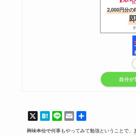
2,000円分の
さ
自分が
X
H
Li
E
共
at
n
m
有
興味本位で
何事もやってみて勉強ということで、
e
e
ail