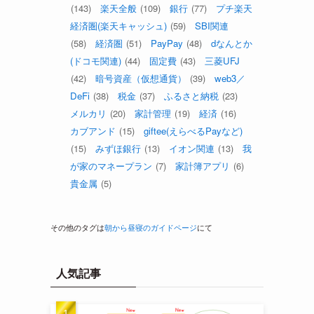
(143)
楽天全般
(109)
銀行
(77)
プチ楽天
経済圏(楽天キャッシュ)
(59)
SBI関連
(58)
経済圏
(51)
PayPay
(48)
dなんとか
(ドコモ関連)
(44)
固定費
(43)
三菱UFJ
(42)
暗号資産（仮想通貨）
(39)
web3／
DeFi
(38)
税金
(37)
ふるさと納税
(23)
メルカリ
(20)
家計管理
(19)
経済
(16)
カブアンド
(15)
giftee(えらべるPayなど)
(15)
みずほ銀行
(13)
イオン関連
(13)
我
が家のマネープラン
(7)
家計簿アプリ
(6)
貴金属
(5)
その他のタグは
朝から昼寝のガイドページ
にて
人気記事