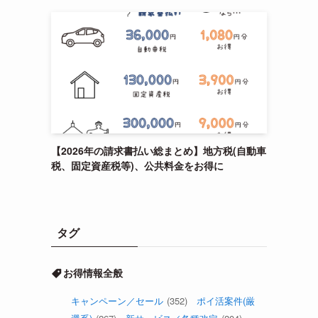
【2026年の請求書払い総まとめ】地方税(自動車
税、固定資産税等)、公共料金をお得に
タグ
お得情報全般
キャンペーン／セール
(352)
ポイ活案件(厳