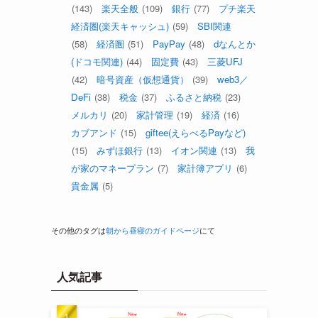
(143)
楽天全般
(109)
銀行
(77)
プチ楽天
経済圏(楽天キャッシュ)
(59)
SBI関連
(58)
経済圏
(51)
PayPay
(48)
dなんとか
(ドコモ関連)
(44)
固定費
(43)
三菱UFJ
(42)
暗号資産（仮想通貨）
(39)
web3／
DeFi
(38)
税金
(37)
ふるさと納税
(23)
メルカリ
(20)
家計管理
(19)
経済
(16)
カブアンド
(15)
giftee(えらべるPayなど)
(15)
みずほ銀行
(13)
イオン関連
(13)
我
が家のマネープラン
(7)
家計簿アプリ
(6)
貴金属
(5)
その他のタグは
朝から昼寝のガイドページ
にて
人気記事