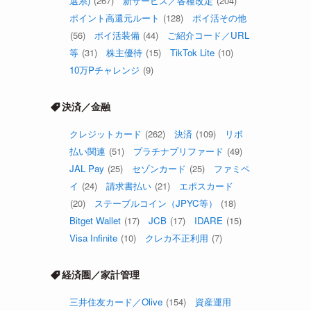
選系)
(267)
新サービス／各種改定
(204)
ポイント高還元ルート
(128)
ポイ活その他
(56)
ポイ活装備
(44)
ご紹介コード／URL
等
(31)
株主優待
(15)
TikTok Lite
(10)
10万Pチャレンジ
(9)
決済／金融
クレジットカード
(262)
決済
(109)
リボ
払い関連
(51)
プラチナプリファード
(49)
JAL Pay
(25)
セゾンカード
(25)
ファミペ
イ
(24)
請求書払い
(21)
エポスカード
(20)
ステーブルコイン（JPYC等）
(18)
Bitget Wallet
(17)
JCB
(17)
IDARE
(15)
Visa Infinite
(10)
クレカ不正利用
(7)
経済圏／家計管理
三井住友カード／Olive
(154)
資産運用