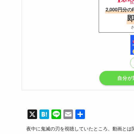
2,000円分の
さ
自分が
X
H
Li
E
共
at
n
m
有
夜中に鬼滅の刃を視聴していたところ、動画とは
e
e
ail