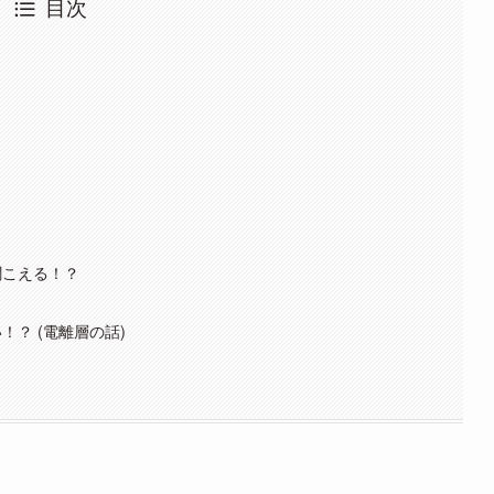
目次
聞こえる！？
？ (電離層の話)