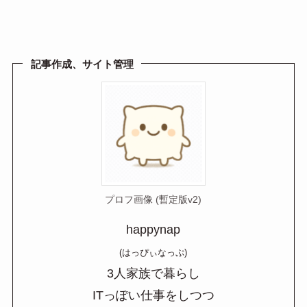
at
n
m
有
e
e
ail
n
a
記事作成、サイト管理
プロフ画像 (暫定版v2)
happynap
(はっぴぃなっぷ)
3人家族で暮らし
ITっぽい仕事をしつつ