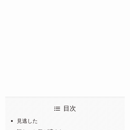
目次
見逃した