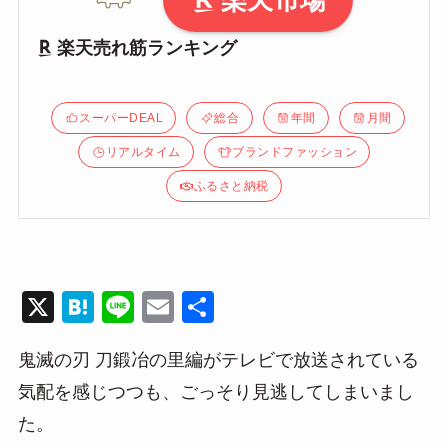
楽天市場
楽天売れ筋ランキング
スーパーDEAL
総合
年間
月間
リアルタイム
ブランドファッション
ふるさと納税
X
H
Li
E
共
at
n
m
有
鬼滅の刃 刀鍛冶の里編がテレビで放送されている
e
e
ail
気配を感じつつも、ごっそり見逃してしまいまし
n
た。
a