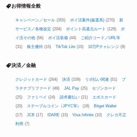
お得情報全般
キャンペーン／セール
(355)
ポイ活案件(厳選系)
(270)
新
サービス／各種改定
(204)
ポイント高還元ルート
(128)
ポ
イ活その他
(56)
ポイ活装備
(44)
ご紹介コード／URL等
(31)
株主優待
(15)
TikTok Lite
(10)
10万Pチャレンジ
(9)
決済／金融
クレジットカード
(264)
決済
(109)
リボ払い関連
(51)
プ
ラチナプリファード
(49)
JAL Pay
(25)
セゾンカード
(25)
ファミペイ
(24)
請求書払い
(21)
エポスカード
(20)
ステーブルコイン（JPYC等）
(18)
Bitget Wallet
(17)
JCB
(17)
IDARE
(15)
Visa Infinite
(10)
クレカ不正
利用
(7)