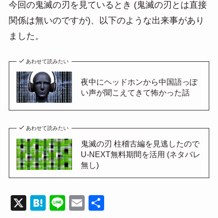
今回の鬼滅の刃を見ているとき (鬼滅の刃とは直接
関係は無いのですが)、以下のような出来事があり
ました。
あわせて読みたい
夜中にヘッドホンから中国語っぽ
い声が聞こえてきて怖かった話
あわせて読みたい
鬼滅の刃 柱稽古編を見逃したので
U-NEXT無料期間を活用 (ネタバレ
無し)
X
H
Li
E
共