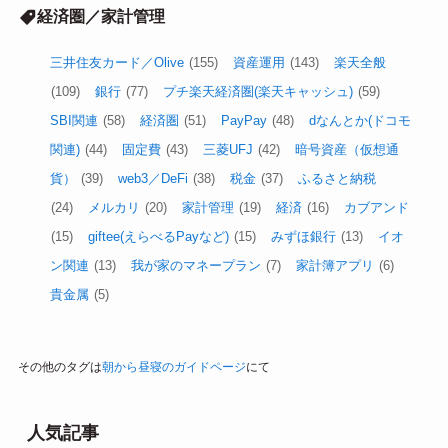
経済圏／家計管理
三井住友カード／Olive
(155)
資産運用
(143)
楽天全般
(109)
銀行
(77)
プチ楽天経済圏(楽天キャッシュ)
(59)
SBI関連
(58)
経済圏
(51)
PayPay
(48)
dなんとか(ドコモ
関連)
(44)
固定費
(43)
三菱UFJ
(42)
暗号資産（仮想通
貨）
(39)
web3／DeFi
(38)
税金
(37)
ふるさと納税
(24)
メルカリ
(20)
家計管理
(19)
経済
(16)
カブアンド
(15)
giftee(えらべるPayなど)
(15)
みずほ銀行
(13)
イオ
ン関連
(13)
我が家のマネープラン
(7)
家計簿アプリ
(6)
貴金属
(5)
その他のタグは
朝から昼寝のガイドページ
にて
人気記事