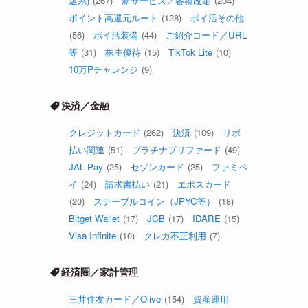
選系)
(267)
新サービス／各種改定
(204)
ポイント高還元ルート
(128)
ポイ活その他
(56)
ポイ活装備
(44)
ご紹介コード／URL
等
(31)
株主優待
(15)
TikTok Lite
(10)
10万Pチャレンジ
(9)
決済／金融
クレジットカード
(262)
決済
(109)
リボ
払い関連
(51)
プラチナプリファード
(49)
JAL Pay
(25)
セゾンカード
(25)
ファミペ
イ
(24)
請求書払い
(21)
エポスカード
(20)
ステーブルコイン（JPYC等）
(18)
Bitget Wallet
(17)
JCB
(17)
IDARE
(15)
Visa Infinite
(10)
クレカ不正利用
(7)
経済圏／家計管理
三井住友カード／Olive
(154)
資産運用