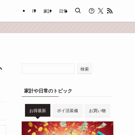
IT
家計
日常
か
検索
家計や日常のトピック
お得最新
ポイ活装備
お買い物