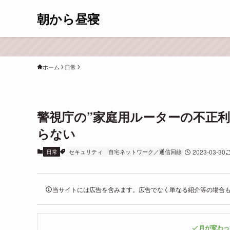
朝から昼寝
ホーム
日常
警視庁の”家庭用ルーターの不正
らない
日常
セキュリティ
自宅ネットワーク／通信回線
2023-03-30
当サイトには広告を含みます。広告でなく単なる紹介等の場合
月が変わっ