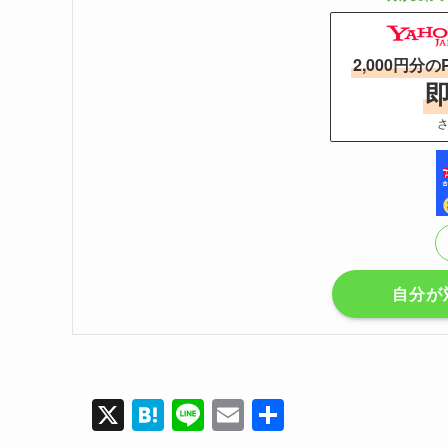
2,000円分の
さ
自分が
X
H
Li
E
共
at
n
m
有