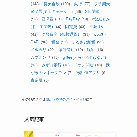
(143)
楽天全般
(109)
銀行
(77)
プチ楽天
経済圏(楽天キャッシュ)
(59)
SBI関連
(58)
経済圏
(51)
PayPay
(48)
dなんとか
(ドコモ関連)
(44)
固定費
(43)
三菱UFJ
(42)
暗号資産（仮想通貨）
(39)
web3／
DeFi
(38)
税金
(37)
ふるさと納税
(23)
メルカリ
(20)
家計管理
(19)
経済
(16)
カブアンド
(15)
giftee(えらべるPayなど)
(15)
みずほ銀行
(13)
イオン関連
(13)
我
が家のマネープラン
(7)
家計簿アプリ
(6)
貴金属
(5)
その他のタグは
朝から昼寝のガイドページ
にて
人気記事