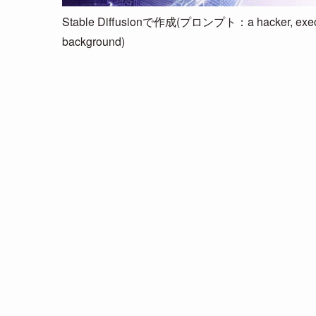
Stable Diffusionで作成(プロンプト：a hacker, executing m
background)