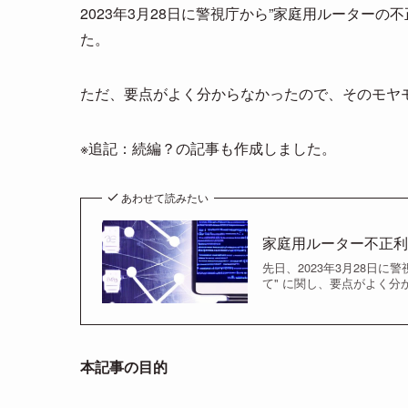
2023年3月28日に警視庁から”家庭用ルーター
e
e
ail
た。
n
a
ただ、要点がよく分からなかったので、そのモヤ
※追記：続編？の記事も作成しました。
あわせて読みたい
家庭用ルーター不正利
先日、2023年3月28日
て" に関し、要点がよく分
本記事の目的