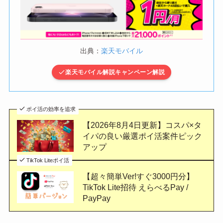
出典：
楽天モバイル
楽天モバイル解説キャンペーン解説
ポイ活の効率を追求
【2026年8月4日更新】コスパ×タ
イパの良い厳選ポイ活案件ピック
アップ
TikTok Liteポイ活
【超々簡単Ver!すぐ3000円分】
TikTok Lite招待 えらべるPay /
PayPay