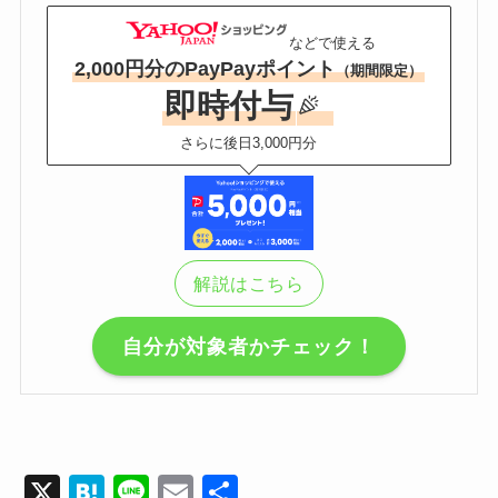
などで使える
2,000円分のPayPayポイント
（期間限定）
即時付与
さらに後日3,000円分
解説はこちら
自分が対象者かチェック！
X
H
Li
E
共