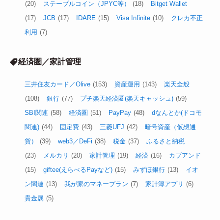
(20)
ステーブルコイン（JPYC等）
(18)
Bitget Wallet
(17)
JCB
(17)
IDARE
(15)
Visa Infinite
(10)
クレカ不正
利用
(7)
経済圏／家計管理
三井住友カード／Olive
(153)
資産運用
(143)
楽天全般
(108)
銀行
(77)
プチ楽天経済圏(楽天キャッシュ)
(59)
SBI関連
(58)
経済圏
(51)
PayPay
(48)
dなんとか(ドコモ
関連)
(44)
固定費
(43)
三菱UFJ
(42)
暗号資産（仮想通
貨）
(39)
web3／DeFi
(38)
税金
(37)
ふるさと納税
(23)
メルカリ
(20)
家計管理
(19)
経済
(16)
カブアンド
(15)
giftee(えらべるPayなど)
(15)
みずほ銀行
(13)
イオ
ン関連
(13)
我が家のマネープラン
(7)
家計簿アプリ
(6)
貴金属
(5)