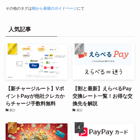
その他のタグは
朝から昼寝のガイドページ
にて
人気記事
【新チャージルート】Vポ
【割と最新】えらべるPay
イントPayが他社クレカか
交換レート一覧！お得な交
らチャージ手数料無料
換先を解説
家計
家計