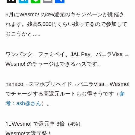
at
n
m
有
6月にWesmo! の4%還元のキャンペーンが開催さ
e
e
ail
れます。残高5,000円くらい残ってるので参加して
n
おこうかと…。
a
ワンバンク、ファミペイ、JAL Pay、バニラVisa →
Wesmo! のチャージはできるハズです。
nanaco→スマホプリペイド→バニラVisa→Wesmo!
でチャージする高還元ルートもお得そうです（
参
考：ash@さん
）。
1⃣Wesmo! で還元率 8倍（4%）
Wesmo!大還元祭！