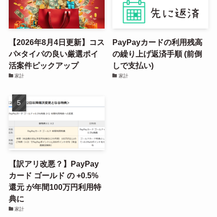
【2026年8月4日更新】コス
PayPayカードの利用残高
パ×タイパの良い厳選ポイ
の繰り上げ返済手順 (前倒
活案件ピックアップ
しで支払い)
家計
家計
【訳アリ改悪？】PayPay
カード ゴールド の +0.5%
還元 が年間100万円利用特
典に
家計