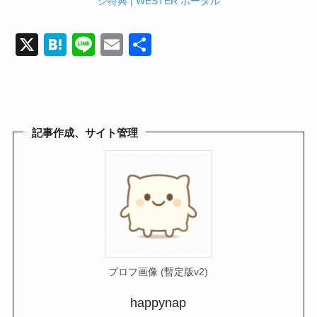
ジ特典 | WESTER ポータル
X
H
Li
E
共
at
n
m
有
e
e
ail
n
a
記事作成、サイト管理
プロフ画像 (暫定版v2)
happynap