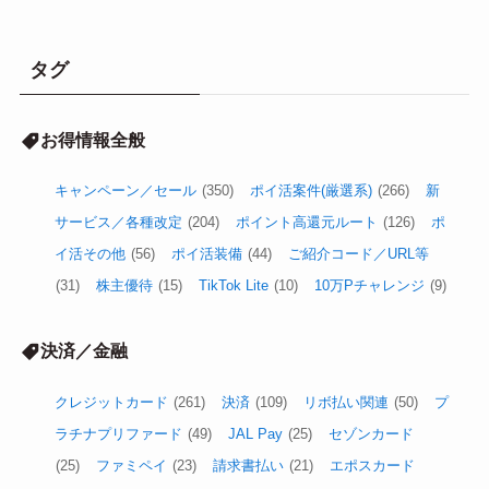
タグ
お得情報全般
キャンペーン／セール
(350)
ポイ活案件(厳選系)
(266)
新
サービス／各種改定
(204)
ポイント高還元ルート
(126)
ポ
イ活その他
(56)
ポイ活装備
(44)
ご紹介コード／URL等
(31)
株主優待
(15)
TikTok Lite
(10)
10万Pチャレンジ
(9)
決済／金融
クレジットカード
(261)
決済
(109)
リボ払い関連
(50)
プ
ラチナプリファード
(49)
JAL Pay
(25)
セゾンカード
(25)
ファミペイ
(23)
請求書払い
(21)
エポスカード