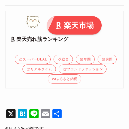
楽天市場
楽天売れ筋ランキング
スーパーDEAL
総合
年間
月間
リアルタイム
ブランドファッション
ふるさと納税
X
H
Li
E
共
at
n
m
有
6月もVisa割です。