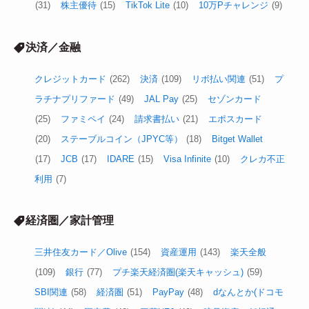
(31)
株主優待
(15)
TikTok Lite
(10)
10万Pチャレンジ
(9)
決済／金融
クレジットカード
(262)
決済
(109)
リボ払い関連
(51)
プ
ラチナプリファード
(49)
JAL Pay
(25)
セゾンカード
(25)
ファミペイ
(24)
請求書払い
(21)
エポスカード
(20)
ステーブルコイン（JPYC等）
(18)
Bitget Wallet
(17)
JCB
(17)
IDARE
(15)
Visa Infinite
(10)
クレカ不正
利用
(7)
経済圏／家計管理
三井住友カード／Olive
(154)
資産運用
(143)
楽天全般
(109)
銀行
(77)
プチ楽天経済圏(楽天キャッシュ)
(59)
SBI関連
(58)
経済圏
(51)
PayPay
(48)
dなんとか(ドコモ