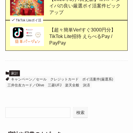
イパの良い厳選ポイ活案件ピック
アップ
TikTok Liteポイ活
【超々簡単Ver!すぐ3000円分】
TikTok Lite招待 えらべるPay /
PayPay
家計
キャンペーン／セール
クレジットカード
ポイ活案件(厳選系)
三井住友カード／Olive
三菱UFJ
楽天全般
決済
検索