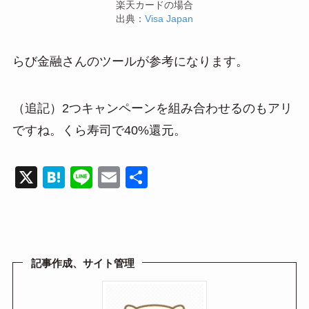
楽天カードの場合
出典：
Visa Japan
らび金融さんのツールが参考になります。
（追記）2つキャンペーンを組み合わせるのもアリ
ですね。くら寿司で40%還元。
X
H
Li
E
共
at
n
m
有
e
e
ail
n
a
記事作成、サイト管理