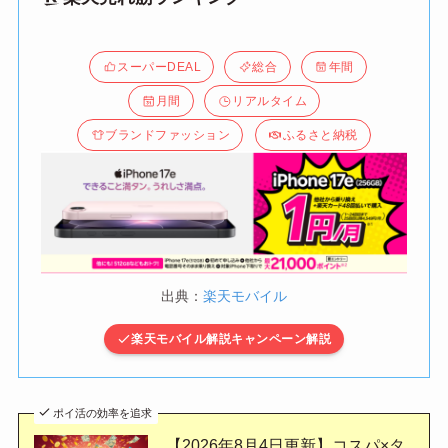
スーパーDEAL
総合
年間
月間
リアルタイム
ブランドファッション
ふるさと納税
出典：
楽天モバイル
楽天モバイル解説キャンペーン解説
ポイ活の効率を追求
【2026年8月4日更新】コスパ×タ