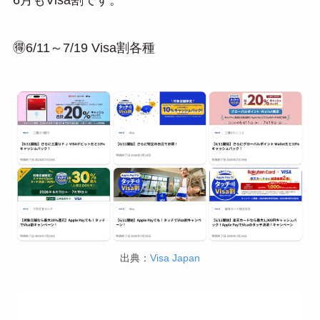
e
e
ail
n
a
🉐6/11～7/19 Visa割各種
出典：
Visa Japan