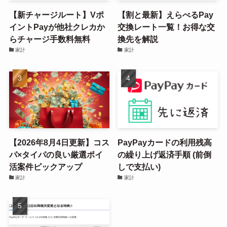
【新チャージルート】Vポ
【割と最新】えらべるPay
イントPayが他社クレカか
交換レート一覧！お得な交
らチャージ手数料無料
換先を解説
家計
家計
【2026年8月4日更新】コス
PayPayカードの利用残高
パ×タイパの良い厳選ポイ
の繰り上げ返済手順 (前倒
活案件ピックアップ
しで支払い)
家計
家計