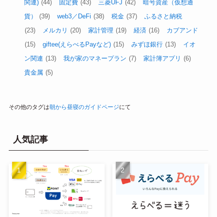
関連)
(44)
固定費
(43)
三菱UFJ
(42)
暗号資産（仮想通
貨）
(39)
web3／DeFi
(38)
税金
(37)
ふるさと納税
(23)
メルカリ
(20)
家計管理
(19)
経済
(16)
カブアンド
(15)
giftee(えらべるPayなど)
(15)
みずほ銀行
(13)
イオ
ン関連
(13)
我が家のマネープラン
(7)
家計簿アプリ
(6)
貴金属
(5)
その他のタグは
朝から昼寝のガイドページ
にて
人気記事