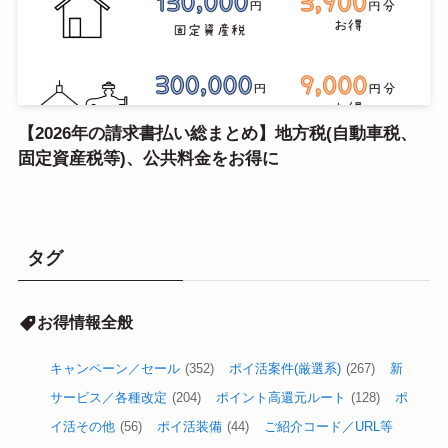
【2026年の請求書払い総まとめ】地方税(自動車税、
固定資産税等)、公共料金をお得に
タグ
お得情報全般
キャンペーン／セール
(352)
ポイ活案件(厳選系)
(267)
新
サービス／各種改定
(204)
ポイント高還元ルート
(128)
ポ
イ活その他
(56)
ポイ活装備
(44)
ご紹介コード／URL等