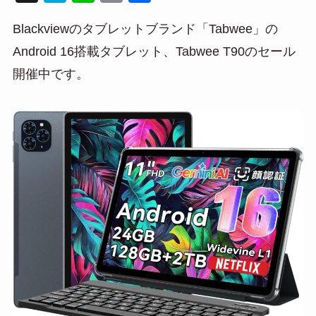
at
n
m
有
Blackviewのタブレットブランド「Tabwee」の
e
e
ail
Android 16搭載タブレット、Tabwee T90のセール
n
開催中です。
a