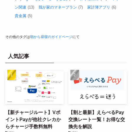
ン関連
(13)
我が家のマネープラン
(7)
家計簿アプリ
(6)
貴金属
(5)
その他のタグは
朝から昼寝のガイドページ
にて
人気記事
【新チャージルート】Vポ
【割と最新】えらべるPay
イントPayが他社クレカか
交換レート一覧！お得な交
らチャージ手数料無料
換先を解説