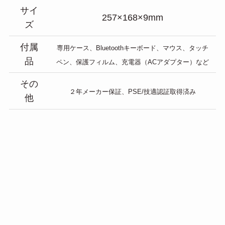
サイ
257×168×9mm
ズ
付属
専用ケース、Bluetoothキーボード、マウス、タッチ
品
ペン、保護フィルム、充電器（ACアダプター）など
その
２年メーカー保証、PSE/技適認証取得済み
他