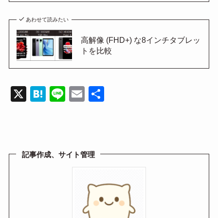
あわせて読みたい
高解像 (FHD+) な8インチタブレッ
トを比較
X
H
Li
E
共
at
n
m
有
e
e
ail
n
a
記事作成、サイト管理