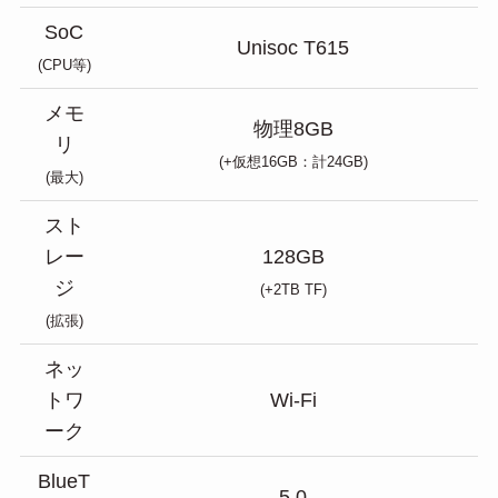
SoC
Unisoc T615
(CPU等)
メモ
物理8GB
リ
(+仮想16GB：計24GB)
(最大)
スト
レー
128GB
ジ
(+2TB TF)
(拡張)
ネッ
トワ
Wi-Fi
ーク
BlueT
5.0