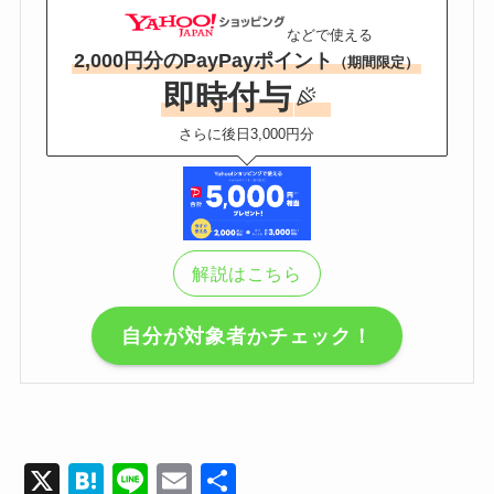
などで使える
2,000円分のPayPayポイント
（期間限定）
即時付与
さらに後日3,000円分
解説はこちら
自分が対象者かチェック！
X
H
Li
E
共