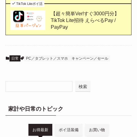
TikTok Liteポイ活
【超々簡単Ver!すぐ3000円分】
TikTok Lite招待 えらべるPay /
PayPay
日常
PC／タブレット／スマホ
キャンペーン／セール
検索
家計や日常のトピック
お得最新
ポイ活装備
お買い物