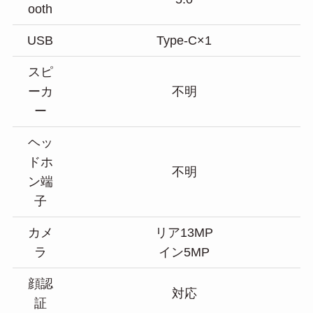
ooth
USB
Type-C×1
スピ
ーカ
不明
ー
ヘッ
ドホ
不明
ン端
子
カメ
リア13MP
ラ
イン5MP
顔認
対応
証