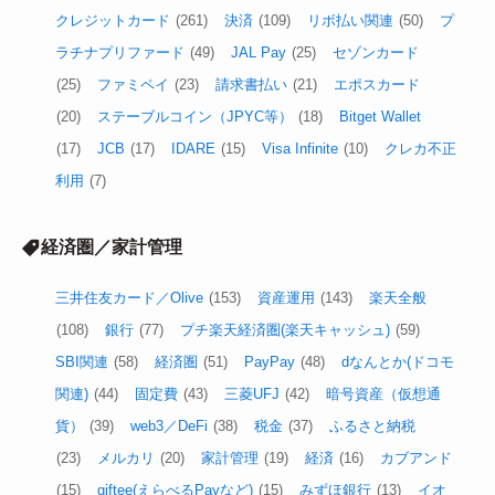
クレジットカード
(261)
決済
(109)
リボ払い関連
(50)
プ
ラチナプリファード
(49)
JAL Pay
(25)
セゾンカード
(25)
ファミペイ
(23)
請求書払い
(21)
エポスカード
(20)
ステーブルコイン（JPYC等）
(18)
Bitget Wallet
(17)
JCB
(17)
IDARE
(15)
Visa Infinite
(10)
クレカ不正
利用
(7)
経済圏／家計管理
三井住友カード／Olive
(153)
資産運用
(143)
楽天全般
(108)
銀行
(77)
プチ楽天経済圏(楽天キャッシュ)
(59)
SBI関連
(58)
経済圏
(51)
PayPay
(48)
dなんとか(ドコモ
関連)
(44)
固定費
(43)
三菱UFJ
(42)
暗号資産（仮想通
貨）
(39)
web3／DeFi
(38)
税金
(37)
ふるさと納税
(23)
メルカリ
(20)
家計管理
(19)
経済
(16)
カブアンド
(15)
giftee(えらべるPayなど)
(15)
みずほ銀行
(13)
イオ