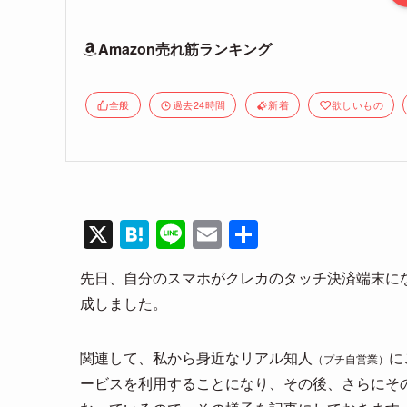
Amazon売れ筋ランキング
全般
過去24時間
新着
欲しいもの
X
H
Li
E
共
at
n
m
有
先日、自分のスマホがクレカのタッチ決済端末に
e
e
ail
成しました。
n
a
関連して、私から身近なリアル知人
に
（プチ自営業）
ービスを利用することになり、その後、さらにそ