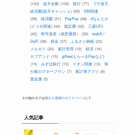
(143)
楽天全般
(109)
銀行
(77)
プチ楽天
経済圏(楽天キャッシュ)
(59)
SBI関連
(58)
経済圏
(51)
PayPay
(48)
dなんとか
(ドコモ関連)
(44)
固定費
(43)
三菱UFJ
(42)
暗号資産（仮想通貨）
(39)
web3／
DeFi
(38)
税金
(37)
ふるさと納税
(23)
メルカリ
(20)
家計管理
(19)
経済
(16)
カブアンド
(15)
giftee(えらべるPayなど)
(15)
みずほ銀行
(13)
イオン関連
(13)
我
が家のマネープラン
(7)
家計簿アプリ
(6)
貴金属
(5)
その他のタグは
朝から昼寝のガイドページ
にて
人気記事