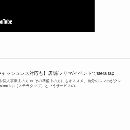
ッシュレス対応も】店舗/フリマ/イベントでstera tap
や個人事業主の方 or その準備中の方にもオススメ、自分のスマホがクレ
tera tap（ステラタップ）というサービスの…