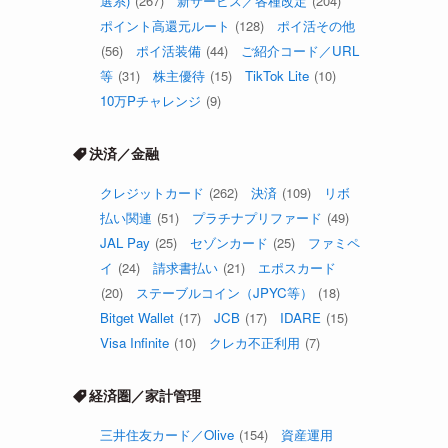
選系)
(267)
新サービス／各種改定
(204)
ポイント高還元ルート
(128)
ポイ活その他
(56)
ポイ活装備
(44)
ご紹介コード／URL
等
(31)
株主優待
(15)
TikTok Lite
(10)
10万Pチャレンジ
(9)
決済／金融
クレジットカード
(262)
決済
(109)
リボ
払い関連
(51)
プラチナプリファード
(49)
JAL Pay
(25)
セゾンカード
(25)
ファミペ
イ
(24)
請求書払い
(21)
エポスカード
(20)
ステーブルコイン（JPYC等）
(18)
Bitget Wallet
(17)
JCB
(17)
IDARE
(15)
Visa Infinite
(10)
クレカ不正利用
(7)
経済圏／家計管理
三井住友カード／Olive
(154)
資産運用