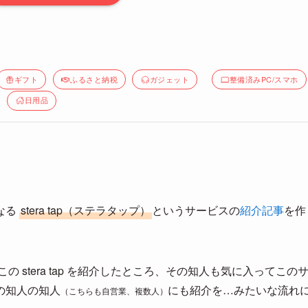
ギフト
ふるさと納税
ガジェット
整備済みPC/スマホ
日用品
なる
stera tap（ステラタップ）
というサービスの
紹介記事
を作
この stera tap を紹介したところ、その知人も気に入ってこの
の知人の知人
にも紹介を…みたいな流れ
（こちらも自営業、複数人）