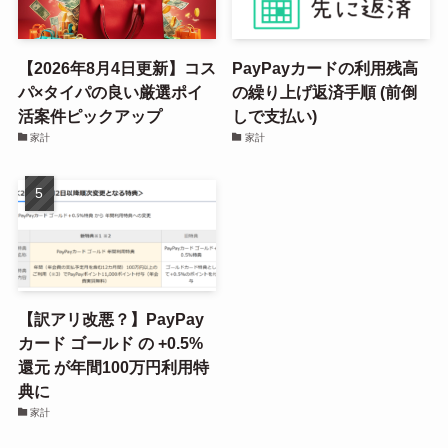
【2026年8月4日更新】コス
PayPayカードの利用残高
パ×タイパの良い厳選ポイ
の繰り上げ返済手順 (前倒
活案件ピックアップ
しで支払い)
家計
家計
【訳アリ改悪？】PayPay
カード ゴールド の +0.5%
還元 が年間100万円利用特
典に
家計