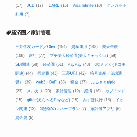
(17)
JCB
(17)
IDARE
(15)
Visa Infinite
(10)
クレカ不正
利用
(7)
経済圏／家計管理
三井住友カード／Olive
(154)
資産運用
(143)
楽天全般
(109)
銀行
(77)
プチ楽天経済圏(楽天キャッシュ)
(59)
SBI関連
(58)
経済圏
(51)
PayPay
(48)
dなんとか(ドコモ
関連)
(44)
固定費
(43)
三菱UFJ
(42)
暗号資産（仮想通
貨）
(39)
web3／DeFi
(38)
税金
(37)
ふるさと納税
(23)
メルカリ
(20)
家計管理
(19)
経済
(16)
カブアンド
(15)
giftee(えらべるPayなど)
(15)
みずほ銀行
(13)
イオ
ン関連
(13)
我が家のマネープラン
(7)
家計簿アプリ
(6)
貴金属
(5)