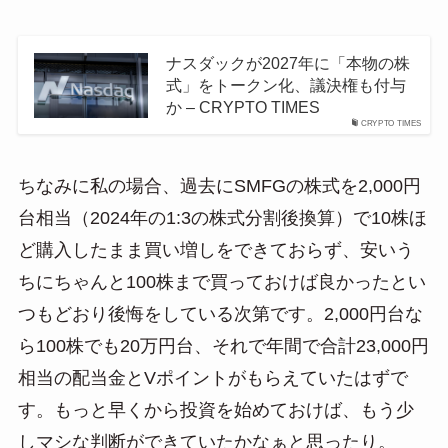
ナスダックが2027年に「本物の株
式」をトークン化、議決権も付与
か – CRYPTO TIMES
CRYPTO TIMES
ちなみに私の場合、過去にSMFGの株式を2,000円
台相当（2024年の1:3の株式分割後換算）で10株ほ
ど購入したまま買い増しをできておらず、安いう
ちにちゃんと100株まで買っておけば良かったとい
つもどおり後悔をしている次第です。2,000円台な
ら100株でも20万円台、それで年間で合計23,000円
相当の配当金とVポイントがもらえていたはずで
す。もっと早くから投資を始めておけば、もう少
しマシな判断ができていたかなぁと思ったり。