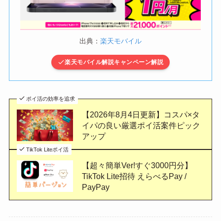
出典：
楽天モバイル
楽天モバイル解説キャンペーン解説
ポイ活の効率を追求
【2026年8月4日更新】コスパ×タ
イパの良い厳選ポイ活案件ピック
アップ
TikTok Liteポイ活
【超々簡単Ver!すぐ3000円分】
TikTok Lite招待 えらべるPay /
PayPay