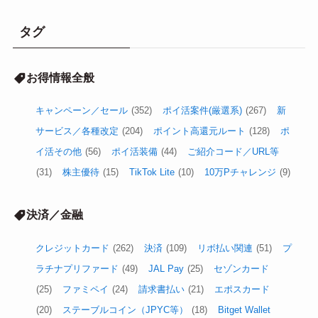
タグ
お得情報全般
キャンペーン／セール
(352)
ポイ活案件(厳選系)
(267)
新
サービス／各種改定
(204)
ポイント高還元ルート
(128)
ポ
イ活その他
(56)
ポイ活装備
(44)
ご紹介コード／URL等
(31)
株主優待
(15)
TikTok Lite
(10)
10万Pチャレンジ
(9)
決済／金融
クレジットカード
(262)
決済
(109)
リボ払い関連
(51)
プ
ラチナプリファード
(49)
JAL Pay
(25)
セゾンカード
(25)
ファミペイ
(24)
請求書払い
(21)
エポスカード
(20)
ステーブルコイン（JPYC等）
(18)
Bitget Wallet