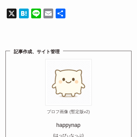
X
H
Li
E
共
at
n
m
有
e
e
ail
n
a
記事作成、サイト管理
プロフ画像 (暫定版v2)
happynap
(はっぴぃなっぷ)