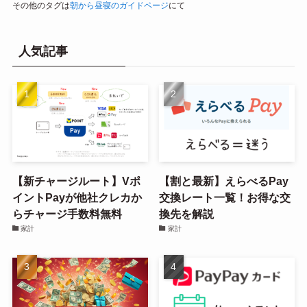
その他のタグは
朝から昼寝のガイドページ
にて
人気記事
【新チャージルート】Vポ
【割と最新】えらべるPay
イントPayが他社クレカか
交換レート一覧！お得な交
らチャージ手数料無料
換先を解説
家計
家計