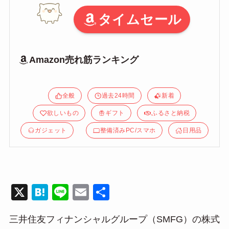
タイムセール
Amazon売れ筋ランキング
全般
過去24時間
新着
欲しいもの
ギフト
ふるさと納税
ガジェット
整備済みPC/スマホ
日用品
X
H
Li
E
共
at
n
m
有
三井住友フィナンシャルグループ（SMFG）の株式
e
e
ail