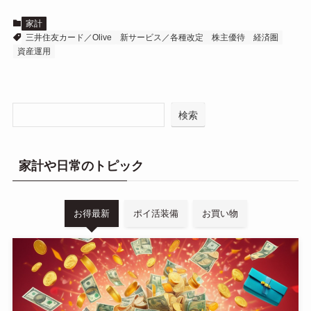
家計
三井住友カード／Olive
新サービス／各種改定
株主優待
経済圏
資産運用
検索
家計や日常のトピック
お得最新
ポイ活装備
お買い物