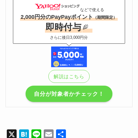
などで使える
2,000円分のPayPayポイント
（期間限定）
即時付与
さらに後日3,000円分
解説はこちら
自分が対象者かチェック！
X
H
Li
E
共