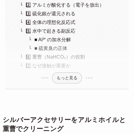
2️⃣ アルミが酸化する（電子を放出）
3️⃣ 硫化銀が還元される
4️⃣ 全体の理想化反応式
5️⃣ 水中で起きる副反応
■ Al³⁺ の加水分解
■ 硫黄臭の正体
6️⃣ 重曹（NaHCO₃）の役割
7️⃣ なぜ接触が重要か
もっと見る
シルバーアクセサリーをアルミホイルと
重曹でクリーニング