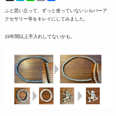
at
n
m
有
ふと思い立って、ずっと使っていないシルバーア
e
e
ail
クセサリー等をキレイにしてみました。
n
a
15年間以上手入れしてないかも。