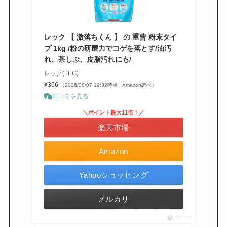
レック 【 激落ちくん 】 の 重曹 粉末タイ
プ 1kg /粉の研磨力でコゲを落とす/油汚
れ、茶しぶ、皮脂汚れにも/
レック(LEC)
¥366
（2026/08/07 19:32時点 | Amazon調べ）
口コミを見る
＼ポイント最大11倍！／
楽天市場
Amazon
Yahooショッピング
メルカリ
ポチップ