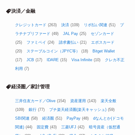
決済／金融
クレジットカード
(263)
決済
(109)
リボ払い関連
(51)
プ
ラチナプリファード
(49)
JAL Pay
(25)
セゾンカード
(25)
ファミペイ
(24)
請求書払い
(21)
エポスカード
(20)
ステーブルコイン（JPYC等）
(18)
Bitget Wallet
(17)
JCB
(17)
IDARE
(15)
Visa Infinite
(10)
クレカ不正
利用
(7)
経済圏／家計管理
三井住友カード／Olive
(154)
資産運用
(143)
楽天全般
(109)
銀行
(77)
プチ楽天経済圏(楽天キャッシュ)
(59)
SBI関連
(58)
経済圏
(51)
PayPay
(48)
dなんとか(ドコモ
関連)
(44)
固定費
(43)
三菱UFJ
(42)
暗号資産（仮想通