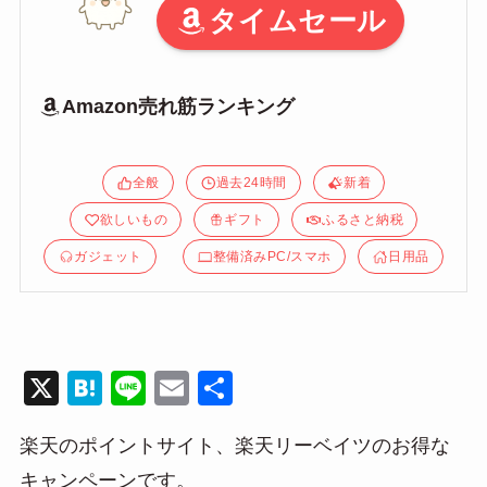
タイムセール
Amazon売れ筋ランキング
全般
過去24時間
新着
欲しいもの
ギフト
ふるさと納税
ガジェット
整備済みPC/スマホ
日用品
X
H
Li
E
共
at
n
m
有
楽天のポイントサイト、楽天リーベイツのお得な
e
e
ail
キャンペーンです。