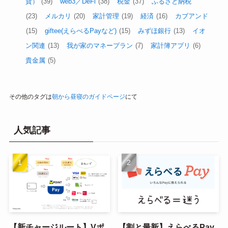
貨）
(39)
web3／DeFi
(38)
税金
(37)
ふるさと納税
(23)
メルカリ
(20)
家計管理
(19)
経済
(16)
カブアンド
(15)
giftee(えらべるPayなど)
(15)
みずほ銀行
(13)
イオ
ン関連
(13)
我が家のマネープラン
(7)
家計簿アプリ
(6)
貴金属
(5)
その他のタグは
朝から昼寝のガイドページ
にて
人気記事
【新チャージルート】Vポ
【割と最新】えらべるPay