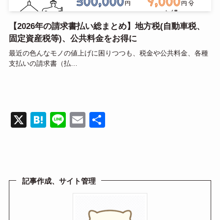
【2026年の請求書払い総まとめ】地方税(自動車税、
固定資産税等)、公共料金をお得に
最近の色んなモノの値上げに困りつつも、税金や公共料金、各種
支払いの請求書（払…
X
H
Li
E
共
at
n
m
有
e
e
ail
n
a
記事作成、サイト管理