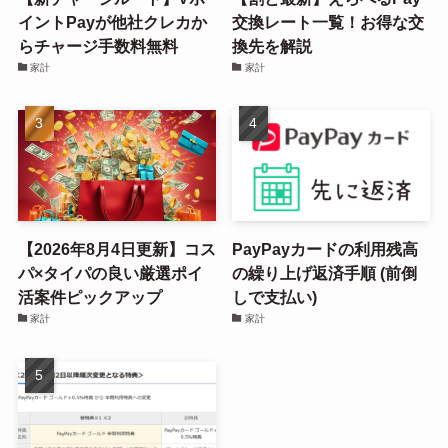
イントPayが他社クレカか
交換レート一覧！お得な交
らチャージ手数料無料
換先を解説
家計
家計
【2026年8月4日更新】コス
PayPayカードの利用残高
パ×タイパの良い厳選ポイ
の繰り上げ返済手順 (前倒
活案件ピックアップ
しで支払い)
家計
家計