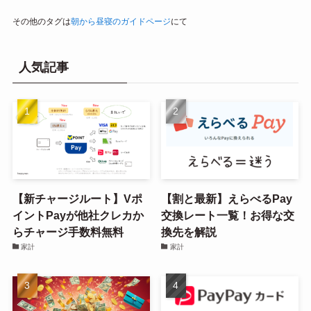
その他のタグは
朝から昼寝のガイドページ
にて
人気記事
【新チャージルート】Vポ
【割と最新】えらべるPay
イントPayが他社クレカか
交換レート一覧！お得な交
らチャージ手数料無料
換先を解説
家計
家計