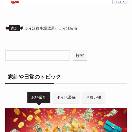
家計
ポイ活案件(厳選系)
ポイ活装備
検索
家計や日常のトピック
お得最新
ポイ活装備
お買い物