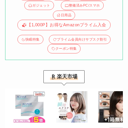
ガジェット
整備済みPC/スマホ
日用品
【1,000P】お得なAmazonプライム入会
快眠特集
プライム会員向けサブスク割引
クーポン特集
楽天市場