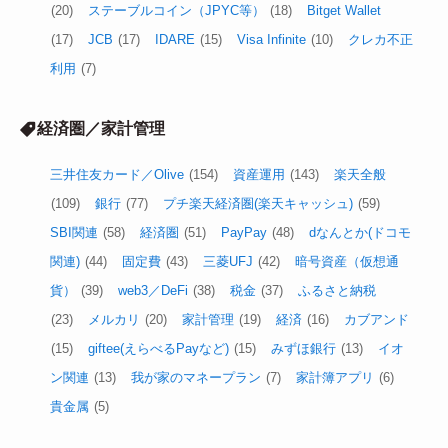
(20)
ステーブルコイン（JPYC等）
(18)
Bitget Wallet
(17)
JCB
(17)
IDARE
(15)
Visa Infinite
(10)
クレカ不正
利用
(7)
経済圏／家計管理
三井住友カード／Olive
(154)
資産運用
(143)
楽天全般
(109)
銀行
(77)
プチ楽天経済圏(楽天キャッシュ)
(59)
SBI関連
(58)
経済圏
(51)
PayPay
(48)
dなんとか(ドコモ
関連)
(44)
固定費
(43)
三菱UFJ
(42)
暗号資産（仮想通
貨）
(39)
web3／DeFi
(38)
税金
(37)
ふるさと納税
(23)
メルカリ
(20)
家計管理
(19)
経済
(16)
カブアンド
(15)
giftee(えらべるPayなど)
(15)
みずほ銀行
(13)
イオ
ン関連
(13)
我が家のマネープラン
(7)
家計簿アプリ
(6)
貴金属
(5)