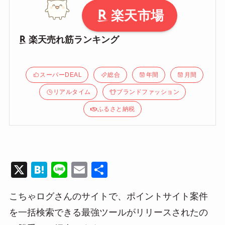
楽天市場
楽天売れ筋ランキング
スーパーDEAL
総合
年間
月間
リアルタイム
ブランドファッション
ふるさと納税
X
H
Li
E
共
at
n
m
有
こちゃログさんのサイトで、ポイントサイト案件
e
e
ail
を一括検索できる最強ツールがリリースされたの
n