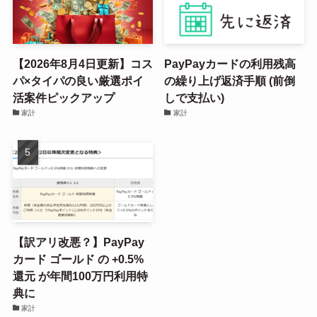
【2026年8月4日更新】コス
PayPayカードの利用残高
パ×タイパの良い厳選ポイ
の繰り上げ返済手順 (前倒
活案件ピックアップ
しで支払い)
家計
家計
【訳アリ改悪？】PayPay
カード ゴールド の +0.5%
還元 が年間100万円利用特
典に
家計