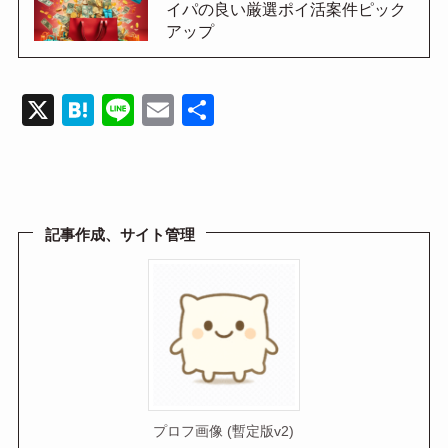
イパの良い厳選ポイ活案件ピック
アップ
X
H
Li
E
共
at
n
m
有
e
e
ail
n
a
記事作成、サイト管理
プロフ画像 (暫定版v2)