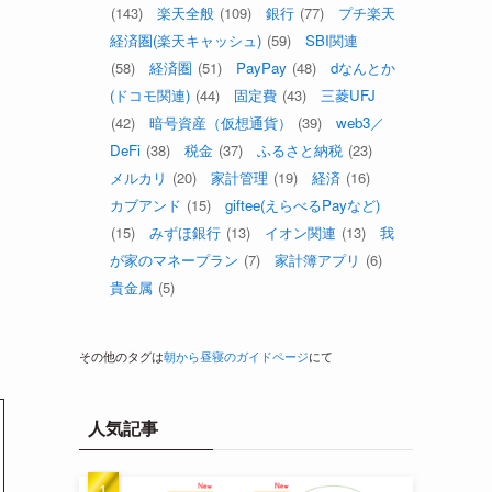
(143)
楽天全般
(109)
銀行
(77)
プチ楽天
経済圏(楽天キャッシュ)
(59)
SBI関連
(58)
経済圏
(51)
PayPay
(48)
dなんとか
(ドコモ関連)
(44)
固定費
(43)
三菱UFJ
(42)
暗号資産（仮想通貨）
(39)
web3／
DeFi
(38)
税金
(37)
ふるさと納税
(23)
メルカリ
(20)
家計管理
(19)
経済
(16)
カブアンド
(15)
giftee(えらべるPayなど)
(15)
みずほ銀行
(13)
イオン関連
(13)
我
が家のマネープラン
(7)
家計簿アプリ
(6)
貴金属
(5)
その他のタグは
朝から昼寝のガイドページ
にて
人気記事