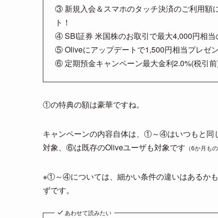
③ 新規入会＆スマホのタッチ決済のご利用額に応
ト！
④ SBI証券 米国株のお取引で最大4,000円
⑤ Oliveにアップデートで1,500円相当プレゼ
⑥ 定期預金キャンペーン最大金利2.0%(税引前
①の特典の額は豪華ですね。
キャンペーンの内容自体は、①～④はいつもと同
対象、⑥は既存のOliveユーザも対象です
（6か月も
※①～④については、細かい条件の違いはあるか
ずです。
あわせて読みたい