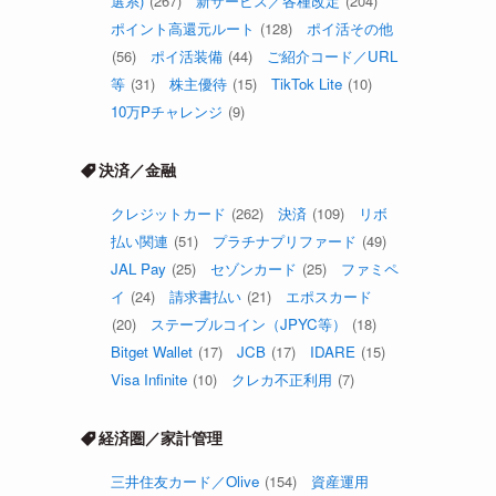
選系)
(267)
新サービス／各種改定
(204)
ポイント高還元ルート
(128)
ポイ活その他
(56)
ポイ活装備
(44)
ご紹介コード／URL
等
(31)
株主優待
(15)
TikTok Lite
(10)
10万Pチャレンジ
(9)
決済／金融
クレジットカード
(262)
決済
(109)
リボ
払い関連
(51)
プラチナプリファード
(49)
JAL Pay
(25)
セゾンカード
(25)
ファミペ
イ
(24)
請求書払い
(21)
エポスカード
(20)
ステーブルコイン（JPYC等）
(18)
Bitget Wallet
(17)
JCB
(17)
IDARE
(15)
Visa Infinite
(10)
クレカ不正利用
(7)
経済圏／家計管理
三井住友カード／Olive
(154)
資産運用