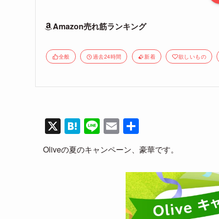
Amazon売れ筋ランキング
全般
過去24時間
新着
欲しいもの
X
H
Li
E
共
at
n
m
有
Oliveの夏のキャンペーン、豪華です。
e
e
ail
n
a