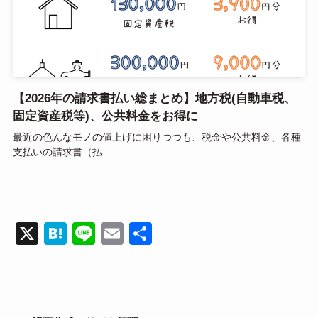
【2026年の請求書払い総まとめ】地方税(自動車税、
固定資産税等)、公共料金をお得に
最近の色んなモノの値上げに困りつつも、税金や公共料金、各種
支払いの請求書（払…
X
H
Li
E
共
at
n
m
有
e
e
ail
n