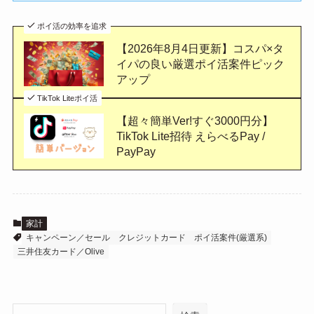
ポイ活の効率を追求
【2026年8月4日更新】コスパ×タ
イパの良い厳選ポイ活案件ピック
アップ
TikTok Liteポイ活
【超々簡単Ver!すぐ3000円分】
TikTok Lite招待 えらべるPay /
PayPay
家計
キャンペーン／セール
クレジットカード
ポイ活案件(厳選系)
三井住友カード／Olive