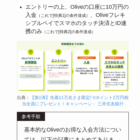
エントリーの上、Oliveの口座に10万円の
入金
、Oliveフレキ
（これで[特典1]の条件達成）
シブルペイでスマホのタッチ決済とID連
携のみ
（これで[特典2]の条件達成）
出典：
【第1弾】先着11万名さま限定! Vポイント2万円相
当全員にプレゼント！キャンペーン： 三井住友銀行
参考手順
基本的なOliveのお得な入会方法につい
ては、以下の記事にまとめてありま