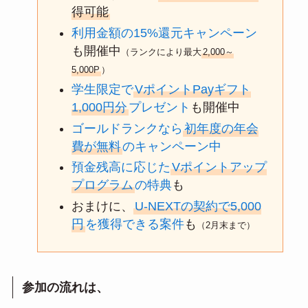
得可能
利用金額の15%還元キャンペーン
も開催中
（ランクにより最大
2,000～
5,000P
）
学生限定で
VポイントPayギフト
1,000円分
プレゼント
も開催中
ゴールドランクなら
初年度の年会
費が無料
のキャンペーン中
預金残高に応じた
Vポイントアップ
プログラム
の特典
も
おまけに、
U-NEXTの契約で5,000
円
を獲得できる案件
も
（2月末まで）
参加の流れは、