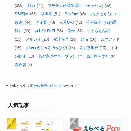
(109)
銀行
(77)
プチ楽天経済圏(楽天キャッシュ)
(59)
SBI関連
(58)
経済圏
(51)
PayPay
(48)
dなんとか(ドコモ
関連)
(44)
固定費
(43)
三菱UFJ
(42)
暗号資産（仮想通
貨）
(39)
web3／DeFi
(38)
税金
(37)
ふるさと納税
(23)
メルカリ
(20)
家計管理
(19)
経済
(16)
カブアンド
(15)
giftee(えらべるPayなど)
(15)
みずほ銀行
(13)
イオ
ン関連
(13)
我が家のマネープラン
(7)
家計簿アプリ
(6)
貴金属
(5)
その他のタグは
朝から昼寝のガイドページ
にて
人気記事