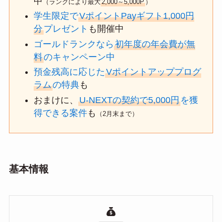
中
（ランクにより最大
2,000～5,000P
）
学生限定で
VポイントPayギフト1,000円
分
プレゼント
も開催中
ゴールドランクなら
初年度の年会費が無
料
のキャンペーン中
預金残高に応じた
Vポイントアッププログ
ラム
の特典
も
おまけに、
U-NEXTの契約で5,000円
を獲
得できる案件
も
（2月末まで）
基本情報