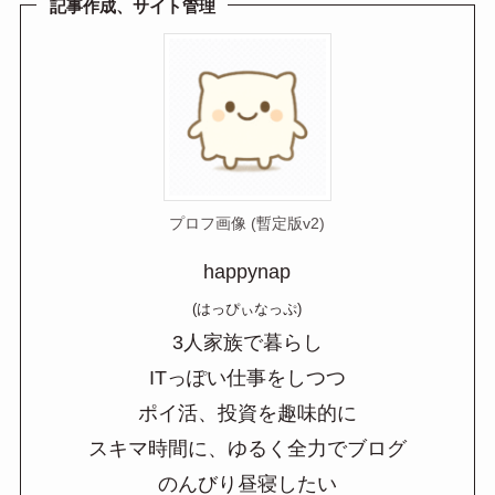
a
記事作成、サイト管理
プロフ画像 (暫定版v2)
happynap
(はっぴぃなっぷ)
3人家族で暮らし
ITっぽい仕事をしつつ
ポイ活、投資を趣味的に
スキマ時間に、ゆるく全力でブログ
のんびり昼寝したい