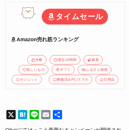
タイムセール
Amazon売れ筋ランキング
全般
過去24時間
新着
欲しいもの
ギフト
ふるさと納税
ガジェット
整備済みPC/スマホ
日用品
X
H
Li
E
共
at
n
m
有
Oliveにてけっこう豪華なキャンペーンが開催され