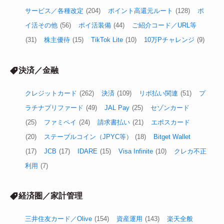
サービス／各種改定
(204)
ポイント高還元ルート
(128)
ポ
イ活その他
(56)
ポイ活装備
(44)
ご紹介コード／URL等
(31)
株主優待
(15)
TikTok Lite
(10)
10万Pチャレンジ
(9)
決済／金融
クレジットカード
(262)
決済
(109)
リボ払い関連
(51)
プ
ラチナプリファード
(49)
JAL Pay
(25)
セゾンカード
(25)
ファミペイ
(24)
請求書払い
(21)
エポスカード
(20)
ステーブルコイン（JPYC等）
(18)
Bitget Wallet
(17)
JCB
(17)
IDARE
(15)
Visa Infinite
(10)
クレカ不正
利用
(7)
経済圏／家計管理
三井住友カード／Olive
(154)
資産運用
(143)
楽天全般