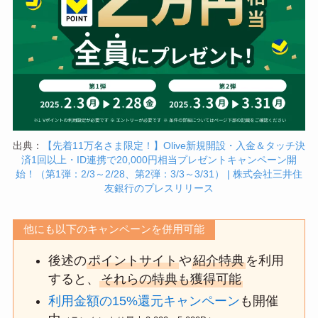
出典：
【先着11万名さま限定！】Olive新規開設・入金＆タッチ決
済1回以上・ID連携で20,000円相当プレゼントキャンペーン開
始！（第1弾：2/3～2/28、第2弾：3/3～3/31） | 株式会社三井住
友銀行のプレスリリース
他にも以下のキャンペーンを併用可能
後述の
ポイントサイト
や
紹介特典
を利用
すると、
それらの特典も獲得可能
利用金額の15%還元キャンペーン
も開催