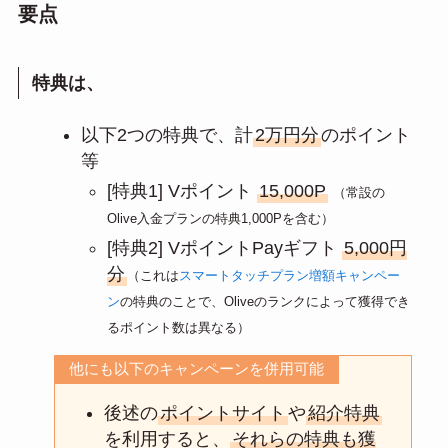
要点
特典は、
以下2つの特典で、計
2万円分
のポイント
等
[特典1] Vポイント
15,000P
（常設の
Olive入金プランの特典1,000Pを含む）
[特典2] VポイントPayギフト
5,000円
分
（これは
スマートタッチプラン増額キャンペー
ン
の特典のことで、Oliveのランクによって獲得でき
るポイント数は異なる）
他にも以下のキャンペーンを併用可能
後述の
ポイントサイト
や
紹介特典
を利用すると、
それらの特典も獲