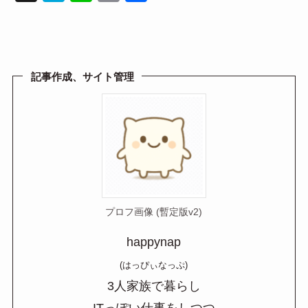
at
n
m
有
e
e
ail
n
a
記事作成、サイト管理
プロフ画像 (暫定版v2)
happynap
(はっぴぃなっぷ)
3人家族で暮らし