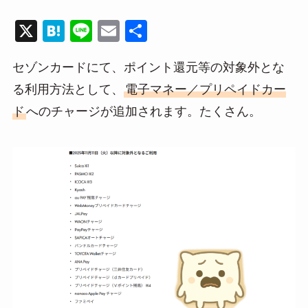
X
H
Li
E
共
at
n
m
有
セゾンカードにて、ポイント還元等の対象外とな
e
e
ail
る利用方法として、
電子マネー／プリペイドカー
n
ド
へのチャージが追加されます。たくさん。
a