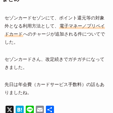
セゾンカードセゾンにて、ポイント還元等の対象
外となる利用方法として、
電子マネー／プリペイ
ドカード
へのチャージが追加される件についてで
した。
セゾンカードさん、改定続きでガチガチになって
きました。
先日は年会費（カードサービス手数料）の話もあ
りましたね。
X
H
Li
E
共