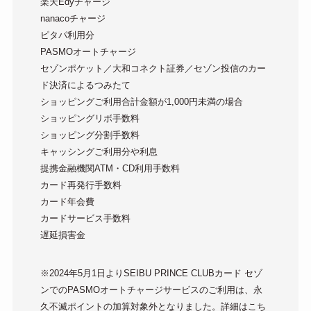
楽天Edyチャージ
nanacoチャージ
ピタパ利用分
PASMOオートチャージ
セゾンポケット／大和コネクト証券／セゾン投信のカー
ド決済によるつみたて
ショッピングご利用合計金額が1,000円未満の場合
ショッピングリボ手数料
ショッピング分割手数料
キャッシングご利用分や利息
提携金融機関ATM・CD利用手数料
カード再発行手数料
カード年会費
カードサービス手数料
遅延損害金
※2024年5月1日よりSEIBU PRINCE CLUBカード セゾ
ンでのPASMOオートチャージサービスのご利用は、永
久不滅ポイントの加算対象外となりました。詳細はこち