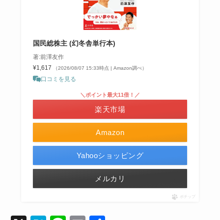
国民総株主 (幻冬舎単行本)
著:前澤友作
¥1,617
（2026/08/07 15:33時点 | Amazon調べ）
口コミを見る
＼ポイント最大11倍！／
楽天市場
Amazon
Yahooショッピング
メルカリ
ポチップ