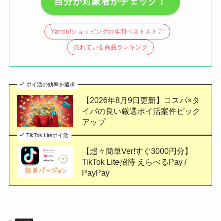
自分が対象者かチェック！
Yahoo!ショッピングの年間ベストストア
売れている商品ランキング
ポイ活の効率を追求
【2026年8月9日更新】コスパ×タ
イパの良い厳選ポイ活案件ピック
アップ
TikTok Liteポイ活
【超々簡単Ver!すぐ3000円分】
TikTok Lite招待 えらべるPay /
PayPay