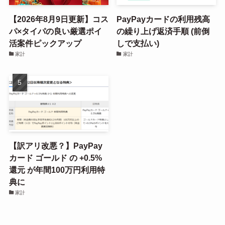
【2026年8月9日更新】コス
PayPayカードの利用残高
パ×タイパの良い厳選ポイ
の繰り上げ返済手順 (前倒
活案件ピックアップ
しで支払い)
家計
家計
【訳アリ改悪？】PayPay
カード ゴールド の +0.5%
還元 が年間100万円利用特
典に
家計