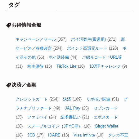
タグ
お得情報全般
キャンペーン／セール
(357)
ポイ活案件(厳選系)
(271)
新
サービス／各種改定
(204)
ポイント高還元ルート
(128)
ポ
イ活その他
(56)
ポイ活装備
(44)
ご紹介コード／URL等
(31)
株主優待
(15)
TikTok Lite
(10)
10万Pチャレンジ
(9)
決済／金融
クレジットカード
(264)
決済
(109)
リボ払い関連
(51)
プ
ラチナプリファード
(49)
JAL Pay
(25)
セゾンカード
(25)
ファミペイ
(24)
請求書払い
(21)
エポスカード
(20)
ステーブルコイン（JPYC等）
(18)
Bitget Wallet
(18)
JCB
(17)
IDARE
(15)
Visa Infinite
(10)
クレカ不正