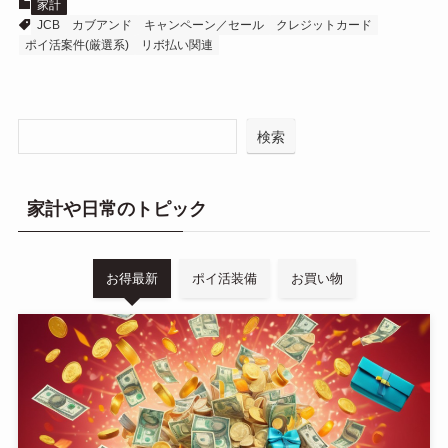
家計
JCB
カブアンド
キャンペーン／セール
クレジットカード
ポイ活案件(厳選系)
リボ払い関連
検索
家計や日常のトピック
お得最新
ポイ活装備
お買い物