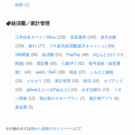
利用
(7)
経済圏／家計管理
三井住友カード／Olive
(155)
資産運用
(145)
楽天全般
(109)
銀行
(77)
プチ楽天経済圏(楽天キャッシュ)
(59)
SBI関連
(58)
経済圏
(51)
PayPay
(48)
dなんとか(ドコモ
関連)
(44)
固定費
(43)
三菱UFJ
(42)
暗号資産（仮想通
貨）
(40)
web3／DeFi
(39)
税金
(37)
ふるさと納税
(24)
メルカリ
(20)
家計管理
(19)
経済
(16)
カブアンド
(15)
giftee(えらべるPayなど)
(15)
みずほ銀行
(13)
イオ
ン関連
(13)
我が家のマネープラン
(7)
家計簿アプリ
(6)
貴金属
(5)
その他のタグは
朝から昼寝のガイドページ
にて