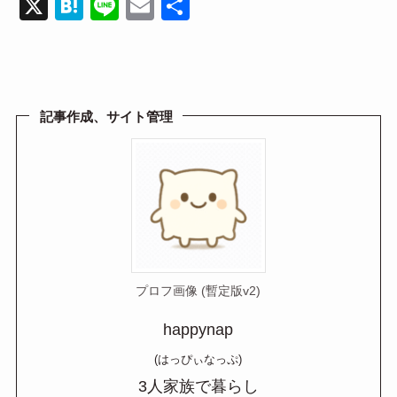
X
H
Li
E
共
at
n
m
有
e
e
ail
n
a
記事作成、サイト管理
プロフ画像 (暫定版v2)
happynap
(はっぴぃなっぷ)
3人家族で暮らし