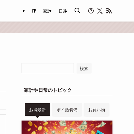
IT
家計
日常
検索
家計や日常のトピック
お得最新
ポイ活装備
お買い物