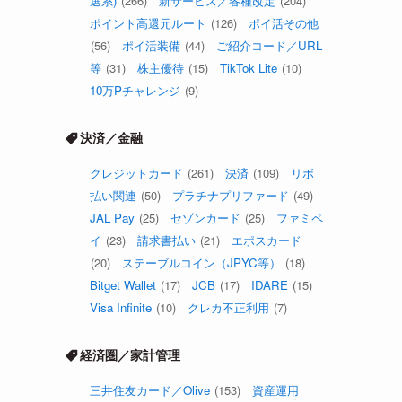
選系)
(266)
新サービス／各種改定
(204)
ポイント高還元ルート
(126)
ポイ活その他
(56)
ポイ活装備
(44)
ご紹介コード／URL
等
(31)
株主優待
(15)
TikTok Lite
(10)
10万Pチャレンジ
(9)
決済／金融
クレジットカード
(261)
決済
(109)
リボ
払い関連
(50)
プラチナプリファード
(49)
JAL Pay
(25)
セゾンカード
(25)
ファミペ
イ
(23)
請求書払い
(21)
エポスカード
(20)
ステーブルコイン（JPYC等）
(18)
Bitget Wallet
(17)
JCB
(17)
IDARE
(15)
Visa Infinite
(10)
クレカ不正利用
(7)
経済圏／家計管理
三井住友カード／Olive
(153)
資産運用