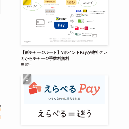
【新チャージルート】VポイントPayが他社クレ
カからチャージ手数料無料
家計
時
の