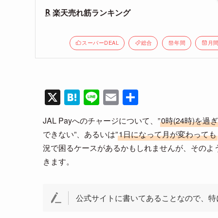
楽天売れ筋ランキング
スーパーDEAL
総合
年間
月
X
H
Li
E
共
at
n
m
有
JAL Payへのチャージについて、”
0時(24時)を
e
e
ail
できない”、あるいは”
1日になって月が変わっても
n
況で困るケースがあるかもしれませんが、そのよ
a
きます。
公式サイトに書いてあることなので、特