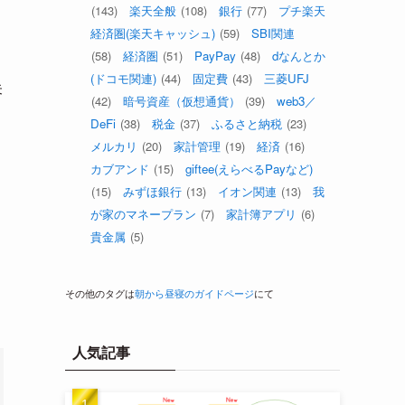
(143)
楽天全般
(108)
銀行
(77)
プチ楽天
経済圏(楽天キャッシュ)
(59)
SBI関連
(58)
経済圏
(51)
PayPay
(48)
dなんとか
(ドコモ関連)
(44)
固定費
(43)
三菱UFJ
未
(42)
暗号資産（仮想通貨）
(39)
web3／
DeFi
(38)
税金
(37)
ふるさと納税
(23)
メルカリ
(20)
家計管理
(19)
経済
(16)
カブアンド
(15)
giftee(えらべるPayなど)
(15)
みずほ銀行
(13)
イオン関連
(13)
我
が家のマネープラン
(7)
家計簿アプリ
(6)
貴金属
(5)
その他のタグは
朝から昼寝のガイドページ
にて
人気記事