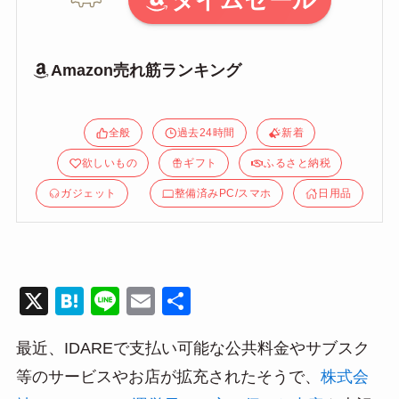
タイムセール
Amazon売れ筋ランキング
全般
過去24時間
新着
欲しいもの
ギフト
ふるさと納税
ガジェット
整備済みPC/スマホ
日用品
X
H
Li
E
共
at
n
m
有
最近、IDAREで支払い可能な公共料金やサブスク
e
e
ail
等のサービスやお店が拡充されたそうで、
株式会
n