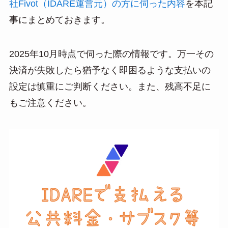
社Fivot（IDARE運営元）の方に伺った内容
を本記
a
事にまとめておきます。
2025年10月時点で伺った際の情報です。万一その
決済が失敗したら猶予なく即困るような支払いの
設定は慎重にご判断ください。また、残高不足に
もご注意ください。