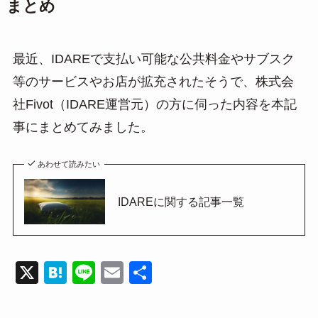
まとめ
最近、IDAREで支払い可能な公共料金やサブスク
等のサービスやお店が拡充されたそうで、株式会
社Fivot（IDARE運営元）の方に伺った内容を本記
事にまとめてみました。
あわせて読みたい
IDAREに関する記事一覧
X
H
Li
E
共
at
n
m
有
e
e
ail