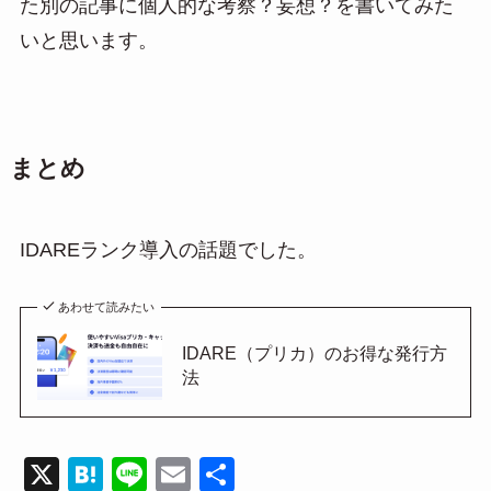
た別の記事に個人的な考察？妄想？を書いてみた
いと思います。
まとめ
IDAREランク導入の話題でした。
あわせて読みたい
IDARE（プリカ）のお得な発行方
法
X
H
Li
E
共