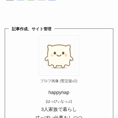
at
n
m
有
e
e
ail
n
a
記事作成、サイト管理
プロフ画像 (暫定版v2)
happynap
(はっぴぃなっぷ)
3人家族で暮らし
ITっぽい仕事をしつつ