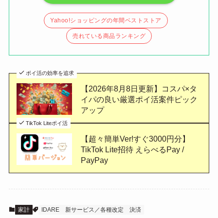
Yahoo!ショッピングの年間ベストストア
売れている商品ランキング
ポイ活の効率を追求
【2026年8月8日更新】コスパ×タ
イパの良い厳選ポイ活案件ピック
アップ
TikTok Liteポイ活
【超々簡単Ver!すぐ3000円分】
TikTok Lite招待 えらべるPay /
PayPay
家計
IDARE
新サービス／各種改定
決済