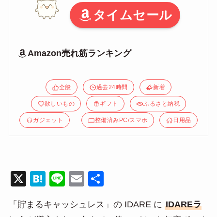
タイムセール
Amazon売れ筋ランキング
全般
過去24時間
新着
欲しいもの
ギフト
ふるさと納税
ガジェット
整備済みPC/スマホ
日用品
X
H
Li
E
共
at
n
m
有
「貯まるキャッシュレス」の IDARE に
IDAREラ
e
e
ail