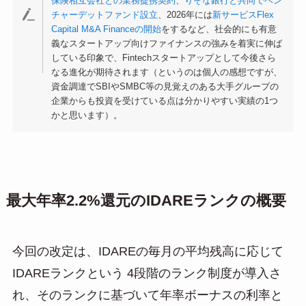
保険相互会社との業務提携契約
、
りそな銀行と共同でベン
チャーデットファンド設立
、2026年には
新サービスFlex
Capital M&A Financeの開始
をするなど、社会的にも有意
義なスタートアップ向けファイナンスの強みを着実に伸ば
している印象で、Fintechスタートアップとして今後さら
なる進化が期待されます（というのは個人の感想ですが、
資金調達でSBIやSMBC等の見覚えのある大手グループの
企業からも投資を受けている点は分かりやすい実績の1つ
かと思います）。
最大年率2.2%還元のIDAREランクの概要
今回の改定は、IDAREの毎月の平均残高に応じて
IDAREランクという 4段階のランク制度が導入さ
れ、そのランクに基づいて年率ボーナスの利率と