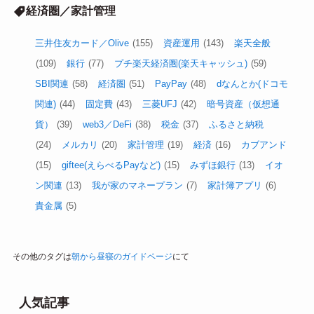
経済圏／家計管理
三井住友カード／Olive
(155)
資産運用
(143)
楽天全般
(109)
銀行
(77)
プチ楽天経済圏(楽天キャッシュ)
(59)
SBI関連
(58)
経済圏
(51)
PayPay
(48)
dなんとか(ドコモ
関連)
(44)
固定費
(43)
三菱UFJ
(42)
暗号資産（仮想通
貨）
(39)
web3／DeFi
(38)
税金
(37)
ふるさと納税
(24)
メルカリ
(20)
家計管理
(19)
経済
(16)
カブアンド
(15)
giftee(えらべるPayなど)
(15)
みずほ銀行
(13)
イオ
ン関連
(13)
我が家のマネープラン
(7)
家計簿アプリ
(6)
貴金属
(5)
その他のタグは
朝から昼寝のガイドページ
にて
人気記事