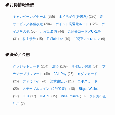
お得情報全般
キャンペーン／セール
(355)
ポイ活案件(厳選系)
(270)
新
サービス／各種改定
(204)
ポイント高還元ルート
(128)
ポ
イ活その他
(56)
ポイ活装備
(44)
ご紹介コード／URL等
(31)
株主優待
(15)
TikTok Lite
(10)
10万Pチャレンジ
(9)
決済／金融
クレジットカード
(264)
決済
(109)
リボ払い関連
(51)
プ
ラチナプリファード
(49)
JAL Pay
(25)
セゾンカード
(25)
ファミペイ
(24)
請求書払い
(21)
エポスカード
(20)
ステーブルコイン（JPYC等）
(18)
Bitget Wallet
(17)
JCB
(17)
IDARE
(15)
Visa Infinite
(10)
クレカ不正
利用
(7)