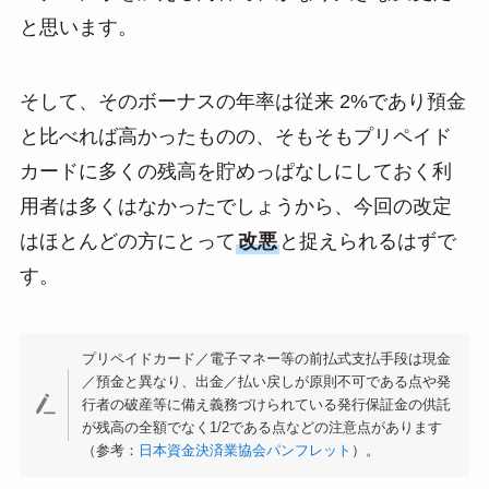
と思います。
そして、そのボーナスの年率は従来 2%であり預金
と比べれば高かったものの、そもそもプリペイド
カードに多くの残高を貯めっぱなしにしておく利
用者は多くはなかったでしょうから、今回の改定
はほとんどの方にとって
改悪
と捉えられるはずで
す。
プリペイドカード／電子マネー等の前払式支払手段は現金
／預金と異なり、出金／払い戻しが原則不可である点や発
行者の破産等に備え義務づけられている発行保証金の供託
が残高の全額でなく1/2である点などの注意点があります
（参考：
日本資金決済業協会パンフレット
）。