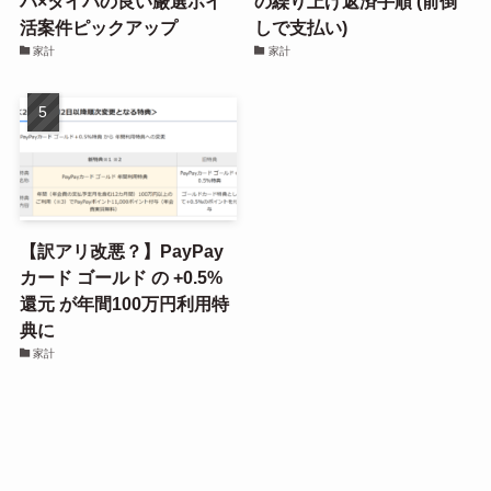
パ×タイパの良い厳選ポイ
の繰り上げ返済手順 (前倒
活案件ピックアップ
しで支払い)
家計
家計
【訳アリ改悪？】PayPay
カード ゴールド の +0.5%
還元 が年間100万円利用特
典に
家計