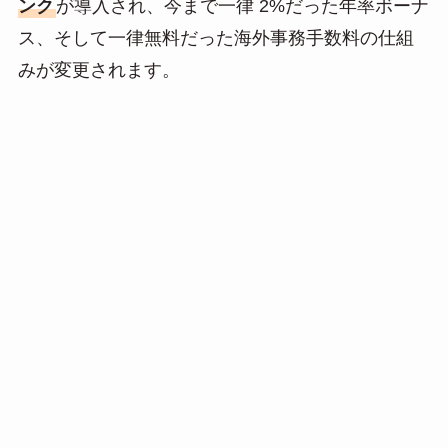
ンク
が導入され、今まで一律 2%だった年率ボーナ
n
ス、そして一律無料だった海外事務手数料の仕組
a
みが変更されます。