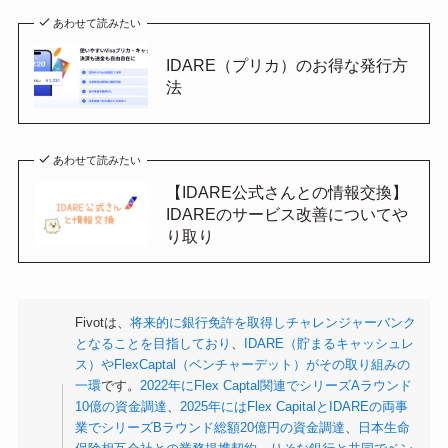
あわせて読みたい
IDARE（プリカ）のお得な発行方
法
あわせて読みたい
【IDARE公式さんとの情報交換】
IDAREのサービス改善についてや
り取り
Fivotは、
将来的に銀行免許を取得しチャレンジャーバンク
となることを目指しており
、
IDARE（貯まるキャッシュレ
ス）やFlexCaptal（ベンチャーデット）がその取り組みの
一環
です。
2022年にFlex Captal関連でシリーズAラウンド
10億の資金調達
、
2025年にはFlex CapitalとIDAREの両事
業でシリーズBラウンド総額20億円の資金調達
、
日本生命