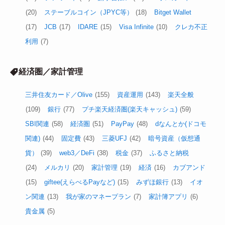
(20)
ステーブルコイン（JPYC等）
(18)
Bitget Wallet
(17)
JCB
(17)
IDARE
(15)
Visa Infinite
(10)
クレカ不正
利用
(7)
経済圏／家計管理
三井住友カード／Olive
(155)
資産運用
(143)
楽天全般
(109)
銀行
(77)
プチ楽天経済圏(楽天キャッシュ)
(59)
SBI関連
(58)
経済圏
(51)
PayPay
(48)
dなんとか(ドコモ
関連)
(44)
固定費
(43)
三菱UFJ
(42)
暗号資産（仮想通
貨）
(39)
web3／DeFi
(38)
税金
(37)
ふるさと納税
(24)
メルカリ
(20)
家計管理
(19)
経済
(16)
カブアンド
(15)
giftee(えらべるPayなど)
(15)
みずほ銀行
(13)
イオ
ン関連
(13)
我が家のマネープラン
(7)
家計簿アプリ
(6)
貴金属
(5)