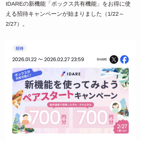
IDAREの新機能「ボックス共有機能」をお得に使
e
e
ail
える招待キャンペーンが始まりました（1/22～
n
2/27）。
a