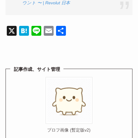
ウント 〜 | Revolut 日本
X
H
Li
E
共
at
n
m
有
e
e
ail
n
a
記事作成、サイト管理
プロフ画像 (暫定版v2)