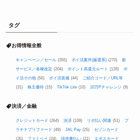
タグ
お得情報全般
キャンペーン／セール
(355)
ポイ活案件(厳選系)
(270)
新
サービス／各種改定
(204)
ポイント高還元ルート
(128)
ポ
イ活その他
(56)
ポイ活装備
(44)
ご紹介コード／URL等
(31)
株主優待
(15)
TikTok Lite
(10)
10万Pチャレンジ
(9)
決済／金融
クレジットカード
(264)
決済
(109)
リボ払い関連
(51)
プ
ラチナプリファード
(49)
JAL Pay
(25)
セゾンカード
(25)
ファミペイ
(24)
請求書払い
(21)
エポスカード