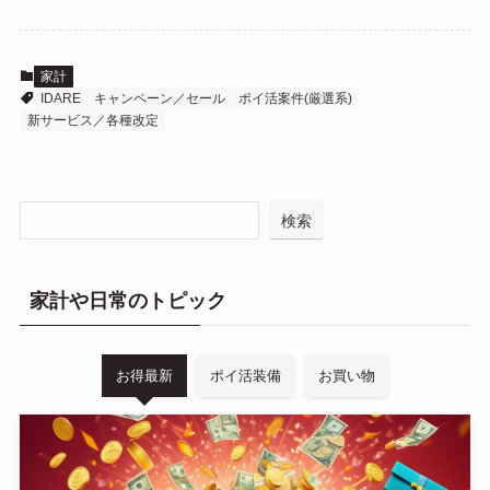
家計
IDARE
キャンペーン／セール
ポイ活案件(厳選系)
新サービス／各種改定
検索
家計や日常のトピック
お得最新
ポイ活装備
お買い物