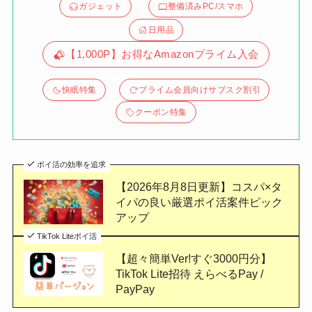
ガジェット
整備済みPC/スマホ
日用品
【1,000P】お得なAmazonプライム入会
快眠特集
プライム会員向けサブスク割引
クーポン特集
ポイ活の効率を追求
【2026年8月8日更新】コスパ×タ
イパの良い厳選ポイ活案件ピック
アップ
TikTok Liteポイ活
【超々簡単Ver!すぐ3000円分】
TikTok Lite招待 えらべるPay /
PayPay