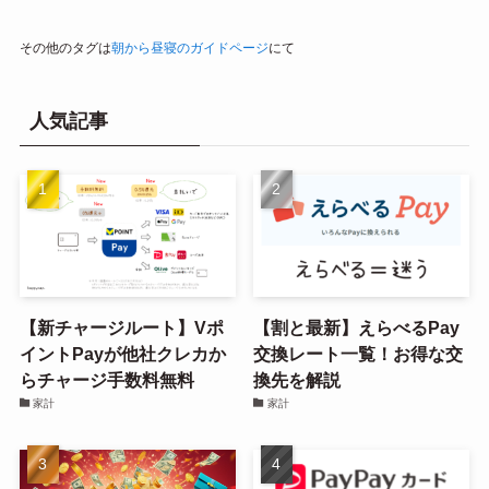
その他のタグは
朝から昼寝のガイドページ
にて
人気記事
【新チャージルート】Vポ
【割と最新】えらべるPay
イントPayが他社クレカか
交換レート一覧！お得な交
らチャージ手数料無料
換先を解説
家計
家計