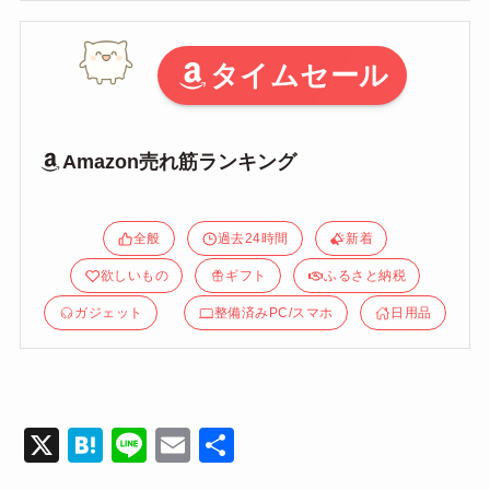
タイムセール
Amazon売れ筋ランキング
全般
過去24時間
新着
欲しいもの
ギフト
ふるさと納税
ガジェット
整備済みPC/スマホ
日用品
X
H
Li
E
共
at
n
m
有