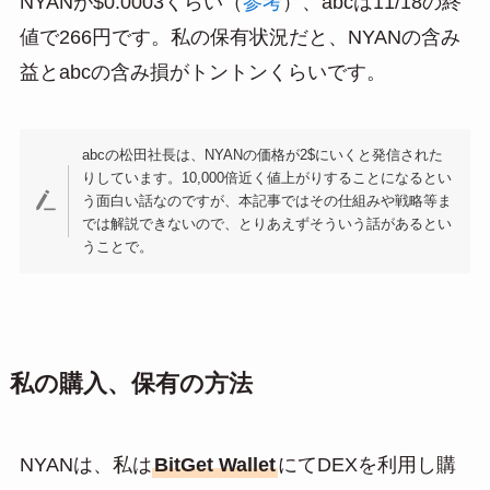
NYANが$0.0003くらい（
参考
）、abcは11/18の終
値で266円です。私の保有状況だと、NYANの含み
益とabcの含み損がトントンくらいです。
abcの松田社長は、NYANの価格が2$にいくと発信された
りしています。10,000倍近く値上がりすることになるとい
う面白い話なのですが、本記事ではその仕組みや戦略等ま
では解説できないので、とりあえずそういう話があるとい
うことで。
私の購入、保有の方法
NYANは、私は
BitGet Wallet
にてDEXを利用し購