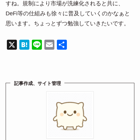
すね。規制により市場が洗練化されると共に、
DeFi等の仕組みも徐々に普及していくのかなぁと
思います。ちょっとずつ勉強していきたいです。
X
H
Li
E
共
at
n
m
有
e
e
ail
n
a
記事作成、サイト管理