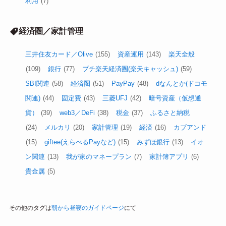
利用
(7)
経済圏／家計管理
三井住友カード／Olive
(155)
資産運用
(143)
楽天全般
(109)
銀行
(77)
プチ楽天経済圏(楽天キャッシュ)
(59)
SBI関連
(58)
経済圏
(51)
PayPay
(48)
dなんとか(ドコモ
関連)
(44)
固定費
(43)
三菱UFJ
(42)
暗号資産（仮想通
貨）
(39)
web3／DeFi
(38)
税金
(37)
ふるさと納税
(24)
メルカリ
(20)
家計管理
(19)
経済
(16)
カブアンド
(15)
giftee(えらべるPayなど)
(15)
みずほ銀行
(13)
イオ
ン関連
(13)
我が家のマネープラン
(7)
家計簿アプリ
(6)
貴金属
(5)
その他のタグは
朝から昼寝のガイドページ
にて