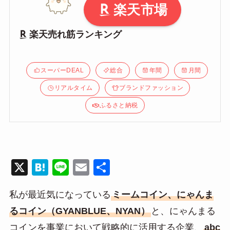
楽天市場
楽天売れ筋ランキング
スーパーDEAL
総合
年間
月間
リアルタイム
ブランドファッション
ふるさと納税
X
H
Li
E
共
at
n
m
有
私が最近気になっている
ミームコイン、にゃんま
e
e
ail
るコイン（GYANBLUE、NYAN）
と、にゃんまる
n
コインを事業において戦略的に活用する企業、
abc