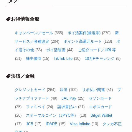
タグ
お得情報全般
キャンペーン／セール
(355)
ポイ活案件(厳選系)
(270)
新
サービス／各種改定
(204)
ポイント高還元ルート
(128)
ポ
イ活その他
(56)
ポイ活装備
(44)
ご紹介コード／URL等
(31)
株主優待
(15)
TikTok Lite
(10)
10万Pチャレンジ
(9)
決済／金融
クレジットカード
(264)
決済
(109)
リボ払い関連
(51)
プ
ラチナプリファード
(49)
JAL Pay
(25)
セゾンカード
(25)
ファミペイ
(24)
請求書払い
(21)
エポスカード
(20)
ステーブルコイン（JPYC等）
(18)
Bitget Wallet
(17)
JCB
(17)
IDARE
(15)
Visa Infinite
(10)
クレカ不正