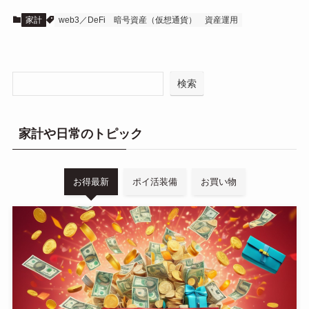
家計
web3／DeFi
暗号資産（仮想通貨）
資産運用
検索
家計や日常のトピック
お得最新
ポイ活装備
お買い物